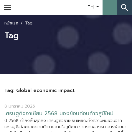
search
TH
หน้าแรก
Tag
Tag
Tag: Global economic impact
8 มกราคม 2026
เ
ศ
ร
ษ
ฐ
ก
จ
อ
า
เ
ซ
ย
น
2
5
6
8
ม
อ
ง
ย
อ
น
ก
อ
น
ก
า
ว
ส
ป
ใ
ห
ม
ป
2
5
6
8
ก
ล
ง
ส
น
ส
ด
ล
ง
เ
ศ
ร
ษ
ฐ
ก
จ
อ
า
เ
ซ
ย
น
เ
ผ
ช
ญ
ท
ง
ค
ว
า
ม
ผ
น
ผ
ว
น
จ
า
ก
เ
ศ
ร
ษ
ฐ
ก
จ
โ
ล
ก
แ
ล
ะ
ค
ว
า
ม
ท
า
ท
า
ย
ภ
า
ย
ใ
น
ภ
ม
ภ
า
ค
ร
า
ย
ง
า
น
ข
อ
ง
ธ
น
า
ค
า
ร
พ
ฒ
น
า