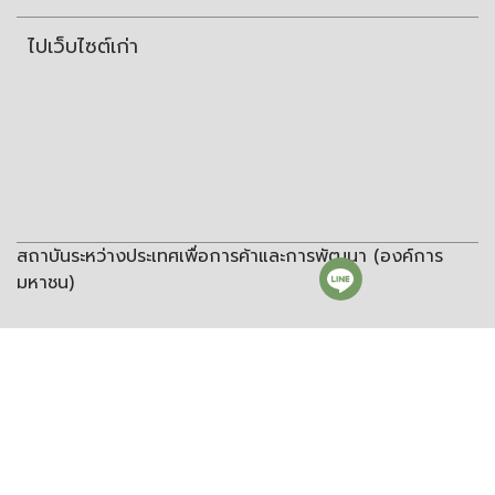
ไปเว็บไซต์เก่า
สถาบันระหว่างประเทศเพื่อการค้าและการพัฒนา (องค์การ
มหาชน)
สถาบันระหว่างประเทศเพื่อการค้าและการพัฒนา
(องค์การมหาชน)
ชั้น 8 อาคารวิทยพัฒนา จุฬาลงกรณ์มหาวิทยาลัย ซอยจุฬา 12 ถนน
พญาไท แขวงวังใหม่ เขตปทุมวัน กรุงเทพฯ 10330