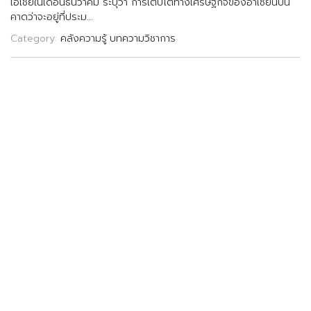
เ
อ
เ
ช
ย
ใ
น
เ
ด
อ
น
ธ
น
ว
า
ค
ม
ร
ะ
บ
ว
า
ก
า
ร
เ
ต
บ
โ
ต
ท
า
ง
เ
ศ
ร
ษ
ฐ
ก
จ
ข
อ
ง
อ
า
เ
ซ
ย
น
ป
น
ค
า
ด
ว
า
จ
ะ
อ
ย
ท
ป
ร
ะ
ม
.
.
.
Category:
คลังความรู้
บทความวิชาการ