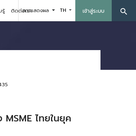
รู้
ติดต่อเรา
เข้าสู่ระบบ
การแสดงผล
TH
search
435
อง MSME ไทยในยุค