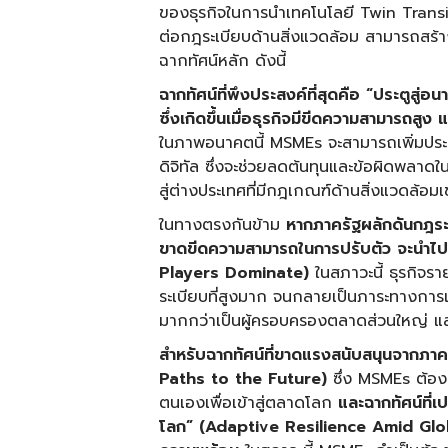
ของธุรกิจในการนำเทคโนโลยี Twin Transit
ต่อกฎระเบียบด้านสิ่งแวดล้อม สามารถสร
ฉากทัศน์หลัก ดังนี้
ฉากทัศน์ที่พึงประสงค์ที่สุดคือ “ประตูสู่อ
ซึ่งเกิดขึ้นเมื่อธุรกิจมีขีดความสามารถสู
ในภาพอนาคตนี้ MSMEs จะสามารถเพิ่มปร
ดิจิทัล ซึ่งจะช่วยลดต้นทุนและข้อผิดพลา
สู่ต่างประเทศที่มีกฎเกณฑ์ด้านสิ่งแวดล้อมเ
ในทางตรงกันข้าม
หากภาครัฐผลักดันกฎระเ
ขาดขีดความสามารถในการปรับตัว จะนำไปสู
Players Dominate)
ในสภาวะนี้ ธุรกิจร
ระเบียบที่สูงมาก จนกลายเป็นภาระทางการเง
มากกว่าเป็นผู้ครอบครองตลาดส่วนใหญ่ และเ
สำหรับฉากทัศน์ที่ขาดแรงสนับสนุนจากภาคร
Paths to the Future)
ซึ่ง MSMEs ต้อ
ตนเองเพื่อเข้าสู่ตลาดโลก
และฉากทัศน์ที่เ
โลก” (
Adaptive Resilience Amid Globa