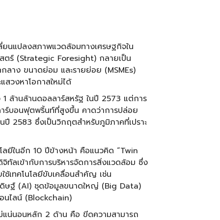
ลี่ยนแปลงสภาพแวดล้อมทางเศรษฐกิจใน
ตร์ (Strategic Foresight) กลายเป็น
ขนาดกลาง ขนาดย่อม และรายย่อย (MSMEs)
ะแสวงหาโอกาสใหม่ได้
งถึง 1 ล้านล้านดอลลาร์สหรัฐ ในปี 2573 แต่การ
ร์บอนฟุตพริ้นท์ที่สูงขึ้น คาดว่าการปล่อย
ปี 2583 ซึ่งเป็นวิกฤตสำหรับภูมิภาคที่เปราะ
โลยีในอีก 10 ปีข้างหน้า คือแนวคิด “Twin
ิทัลเข้ากับการบริหารจัดการสิ่งแวดล้อม ซึ่ง
ช้เทคโนโลยีขับเคลื่อนสำคัญ เช่น
ดิษฐ์ (AI) ชุดข้อมูลขนาดใหญ่ (Big Data)
อนไลน์ (Blockchain)
ไม่แน่นอนหลัก 2 ด้าน คือ ขีดความสามารถ