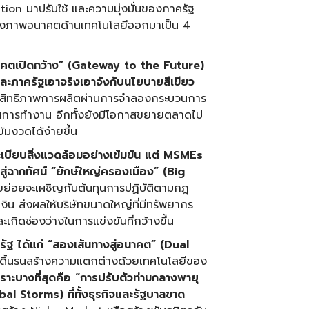
ion มาปรับใช้ และความมุ่งมั่นของภาครัฐ
้างภาพอนาคตด้านเทคโนโลยีออกมาเป็น 4
นาคตเปิดกว้าง” (
Gateway to the Future)
ง และภาครัฐเอาจริงเอาจังกับนโยบายสีเขียว
ะสิทธิภาพการผลิตผ่านการจำลองกระบวนการ
ดในการทำงาน อีกทั้งยังมีโอกาสขยายตลาดไป
ข้มงวดได้ง่ายขึ้น
บียบสิ่งแวดล้อมอย่างเข้มข้น แต่
MSMEs
่ฉากทัศน์ “ยักษ์ใหญ่ครองเมือง” (Big
ายย่อยจะเผชิญกับต้นทุนการปฏิบัติตามกฎ
ิน ส่งผลให้บริษัทขนาดใหญ่ที่มีทรัพยากร
กิดช่องว่างในการแข่งขันที่กว้างขึ้น
ัฐ ได้แก่ “สองเส้นทางสู่อนาคต” (
Dual
งดิ้นรนสร้างความแตกต่างด้วยเทคโนโลยีของ
ปราะบางที่สุดคือ “การปรับตัวท่ามกลางพายุ
l Storms) ที่ทั้งธุรกิจและรัฐบาลขาด