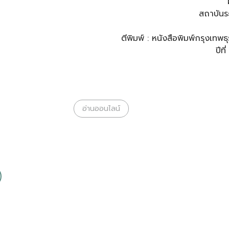
สถาบันร
ตีพิมพ์ : หนังสือพิมพ์กรุงเท
ปีท
อ่านออนไลน์