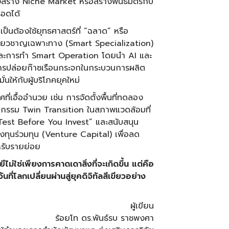
สร้าง Niche Market หรือสร้างพันธมิตรกับ
รอดได้
เป็นต้องใช้ยุทธศาสตร์ที่ “ฉลาด” หรือ
ชี่ยวชาญเฉพาะทาง (Smart Specialization)
ยาก และการทำ Smart Operation โดยนำ AI และ
ารปล่อยก๊าซเรือนกระจกในกระบวนการผลิต
่นให้กับผู้บริโภคยุคใหม่
ี่เอื้ออำนวย เช่น การจัดตั้งพื้นที่ทดลอง
ตกรรม Twin Transition ในสภาพแวดล้อมที่
“Test Before You Invest” และสนับสนุน
ุนร่วมทุน (Venture Capital) เพื่อลด
หรับรายย่อย
ใช่เพียงการคาดเดาสิ่งที่จะเกิดขึ้น แต่คือ
ี่โลกเปลี่ยนผ่านสู่ยุคดิจิทัลสีเขียวอย่าง
ผู้เขียน
ร้อยโท ดร.พันธ์รบ ราชพงศา