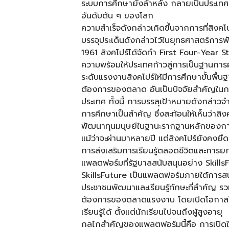
ระบบการศึกษายังล้าหลัง กลายเป็นประเทศที
อันดับต้น ๆ ของโลก
ความสำเร็จดังกล่าวเกิดขึ้นจากการที่สิง
บรรจุประเด็นดังกล่าวไว้ในยุทธศาสตร์การพ
1961 สิงคโปร์ได้จัดทำ First Four-Year S
ความพร้อมให้ประเทศก้าวสู่การเป็นฐานการผลิ
ระดับแรงงานสิงคโปร์ให้มีการศึกษาขั้นพื้
ต้องการของตลาด อันเป็นปัจจัยสำคัญในกา
ประเทศ ทั้งนี้ การบรรลุเป้าหมายดังกล่า
การศึกษาเป็นสำคัญ ซึ่งสะท้อนให้เห็นว่าส
พัฒนาทุนมนุษย์ในฐานะรากฐานหลักของก
แม้ว่าจะผ่านมาหลายปี แต่สิงคโปร์ยังคงย
การส่งเสริมการเรียนรู้ตลอดชีวิตและการยก
แพลตฟอร์มที่รัฐบาลสนับสนุนอย่าง SkillsFu
SkillsFuture เป็นแพลตฟอร์มภายใต้การสนับส
ประชาชนพัฒนาและเรียนรู้ทักษะที่สำคัญ ร
ต้องการของตลาดแรงงาน โดยเปิดโอกาสให
เรียนรู้ได้ ตั้งแต่นักเรียนไปจนถึงผู้สูงอายุ
กลไกสำคัญของแพลตฟอร์มนี้คือ การเปิดให้ช