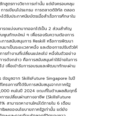
หลักสูตรทางวิชาการเท่านั้น แต่ยังครอบคลุม
 การเขียนโปรแกรม การตลาดดิจิทัล ตลอด
ะได้รับประกาศนียบัตรเมื่อสำเร็จการศึกษาใน
ารถแบ่งบทบาทออกได้เป็น 2 ส่วนสำคัญ
ิ่มพูนทักษะใหม่ ๆ เพื่อรองรับความต้องการ
การสนับสนุนการ Reskill หรือการพัฒนา
นมาเป็นระยะเวลาหนึ่ง และต้องการปรับตัวให้
การทำงานที่เปลี่ยนแปลงไป หนึ่งในตัวอย่าง
ารดังกล่าว คือการสนับสนุนค่าใช้จ่ายในการ
ึ้นไป เพื่อเข้ารับการอบรมและพัฒนาทักษะผ่าน
ร ข้อมูลจาก SkillsFuture Singapore ในปี
ต้โครงการที่ได้รับการสนับสนุนจากภาครัฐ
,000 คนในปี 2024 ขณะที่ในด้านผลสัมฤทธิ์
ื่อการเปลี่ยนผ่านทางอาชีพ (SkillsFuture
1% สามารถหางานใหม่ได้ภายใน 6 เดือน
ิทธิผลของนโยบายภาครัฐเท่านั้น แต่ยัง
ักษะและการเรียนรู้ตลอดชีวิตของชาว