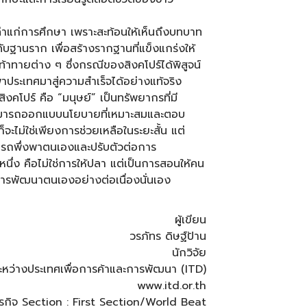
รค่าแก่การศึกษา เพราะสะท้อนให้เห็นถึงบทบาท
บฐานราก เพื่อสร้างรากฐานที่แข็งแกร่งให้
าทายต่าง ๆ ซึ่งกรณีของสิงคโปร์ได้พิสูจน์
ประเทศมาสู่ความสำเร็จได้อย่างแท้จริง
งคโปร์ คือ “มนุษย์” เป็นทรัพยากรที่มี
ามารถออกแบบนโยบายที่เหมาะสมและตอบ
ไม่ใช่เพียงการช่วยเหลือในระยะสั้น แต่
รถพึ่งพาตนเองและปรับตัวต่อการ
นึ่ง คือไม่ใช่การให้ปลา แต่เป็นการสอนให้คน
ะการพัฒนาตนเองอย่างต่อเนื่องนั่นเอง
ผู้เขียน
วรภัทร ดิษฐ์ป้าน
นักวิจัย
ะหว่างประเทศเพื่อการค้าและการพัฒนา (ITD)
www.itd.or.th
พธุรกิจ Section : First Section/World Beat