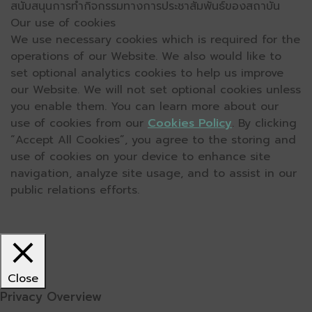
สนับสนุนการทำกิจกรรมทางการประชาสัมพันธ์ของสถาบัน
Our use of cookies
We use necessary cookies which is required for the
operations of our Website. We also would like to
set optional analytics cookies to help us improve
our Website. We will not set optional cookies unless
you enable them. You can learn more about our
use of cookies from our
Cookies Policy
. By clicking
“Accept All Cookies”, you agree to the storing and
use of cookies on your device to enhance site
navigation, analyze site usage, and to assist in our
public relations efforts.
Close
Privacy Overview