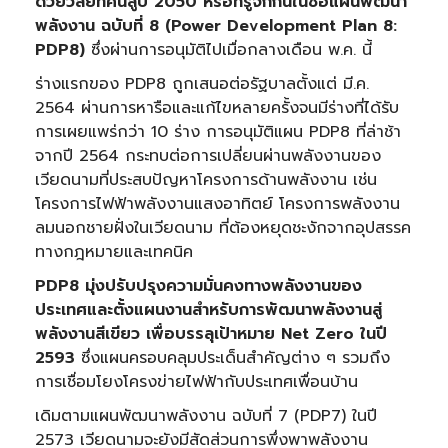
ด้วยวิสัยทัศน์สู่ปี 2050 หรือที่รู้จักกันในชื่อแผนพัฒนา
พลังงาน ฉบับที่ 8 (Power Development Plan 8:
PDP8)
ซึ่งผ่านการอนุมัติไปเมื่อกลางเดือน พ.ค. นี้
ร่างแรกของ PDP8 ถูกเสนอต่อรัฐบาลตั้งแต่ มี.ค.
2564 ผ่านการหารือและแก้ไขหลายครั้งจนมีร่างที่ได้รับ
การเผยแพร่กว่า 10 ร่าง การอนุมัติแผน PDP8 ที่ล่าช้า
จากปี 2564 กระทบต่อการเปลี่ยนผ่านพลังงานของ
เวียดนามที่ประสบปัญหาโครงการด้านพลังงาน เช่น
โครงการไฟฟ้าพลังงานแสงอาทิตย์ โครงการพลังงาน
ลมนอกชายฝั่งในเวียดนาม ที่ต้องหยุดชะงักจากอุปสรรค
ทางกฎหมายและเทคนิค
PDP8 มุ่งปรับปรุงความมั่นคงทางพลังงานของ
ประเทศและตั้งแผนงานสำหรับการพัฒนาพลังงานสู่
พลังงานสีเขียว เพื่อบรรลุเป้าหมาย Net Zero ในปี
2593
ซึ่งแผนครอบคลุมประเด็นสำคัญต่าง ๆ รวมถึง
การเชื่อมโยงโครงข่ายไฟฟ้ากับประเทศเพื่อนบ้าน
เดิมตามแผนพัฒนาพลังงาน ฉบับที่ 7 (PDP7) ในปี
2573 เวียดนามจะยังมีสัดส่วนการพึ่งพาพลังงาน