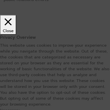
Close
Privacy Overview
This website uses cookies to improve your experience
while you navigate through the website. Out of these,
the cookies that are categorized as necessary are
stored on your browser as they are essential for the
working of basic functionalities of the website. We also
use third-party cookies that help us analyze and
understand how you use this website. These cookies
will be stored in your browser only with your consent.
You also have the option to opt-out of these cookies.
But opting out of some of these cookies may affect
your browsing experience.