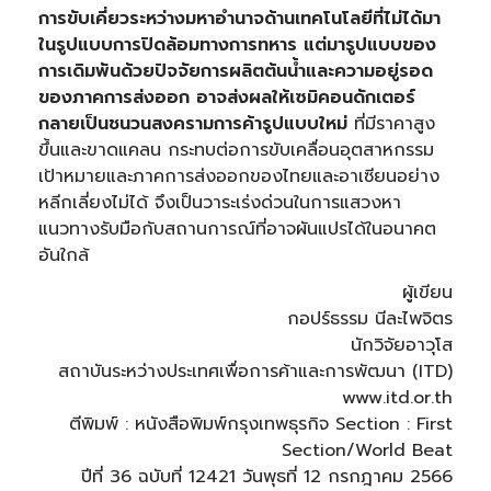
การขับเคี่ยวระหว่างมหาอำนาจด้านเทคโนโลยีที่ไม่ได้มา
ในรูปแบบการปิดล้อมทางการทหาร แต่มารูปแบบของ
การเดิมพันด้วยปัจจัยการผลิตต้นน้ำและความอยู่รอด
ของภาคการส่งออก อาจส่งผลให้เซมิคอนดักเตอร์
กลายเป็นชนวนสงครามการค้ารูปแบบใหม่
ที่มีราคาสูง
ขึ้นและขาดแคลน กระทบต่อการขับเคลื่อนอุตสาหกรรม
เป้าหมายและภาคการส่งออกของไทยและอาเซียนอย่าง
หลีกเลี่ยงไม่ได้ จึงเป็นวาระเร่งด่วนในการแสวงหา
แนวทางรับมือกับสถานการณ์ที่อาจผันแปรได้ในอนาคต
อันใกล้
ผู้เขียน
กอปร์ธรรม นีละไพจิตร
นักวิจัยอาวุโส
สถาบันระหว่างประเทศเพื่อการค้าและการพัฒนา (ITD)
www.itd.or.th
ตีพิมพ์ : หนังสือพิมพ์กรุงเทพธุรกิจ Section : First
Section/World Beat
ปีที่ 36 ฉบับที่ 12421 วันพุธที่ 12 กรกฎาคม 2566