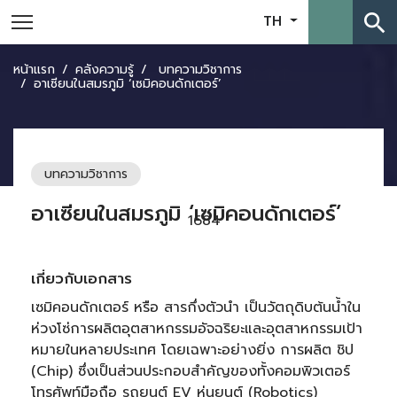
search
TH
หน้าแรก
คลังความรู้
บทความวิชาการ
อาเซียนในสมรภูมิ ‘เซมิคอนดักเตอร์’
บทความวิชาการ
อาเซียนในสมรภูมิ ‘เซมิคอนดักเตอร์’
1684
เกี่ยวกับเอกสาร
เซมิคอนดักเตอร์ หรือ สารกึ่งตัวนำ เป็นวัตถุดิบต้นน้ำใน
ห่วงโซ่การผลิตอุตสาหกรรมอัจฉริยะและอุตสาหกรรมเป้า
หมายในหลายประเทศ โดยเฉพาะอย่างยิ่ง การผลิต ชิป
(Chip) ซึ่งเป็นส่วนประกอบสำคัญของทั้งคอมพิวเตอร์
โทรศัพท์มือถือ รถยนต์ EV หุ่นยนต์ (Robotics)