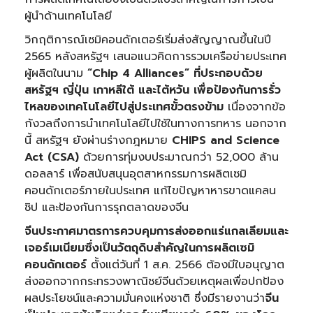
ผู้นำด้านเทคโนโลยี
วิกฤติการณ์เซมิคอนดักเตอร์เริ่มส่งสัญญาณขึ้นในปี
2565 หลังสหรัฐฯ เสนอแนวคิดการรวมเครือข่ายประเทศ
ผู้ผลิตในนาม
“
Chip 4 Alliances”
ที่ประกอบด้วย
สหรัฐฯ ญี่ปุ่น เกาหลีใต้ และไต้หวัน เพื่อป้องกันการรั่ว
ไหลของเทคโนโลยีไปสู่ประเทศขั้วตรงข้าม
เนื่องจากข้อ
กังวลถึงการนำเทคโนโลยีไปใช้ในทางการทหาร นอกจาก
นี้ สหรัฐฯ ยังผ่านร่างกฎหมาย
CHIPS and Science
Act (CSA)
ด้วยการทุ่มงบประมาณกว่า 52,000 ล้าน
ดอลลาร์ เพื่อสนับสนุนอุตสาหกรรมการผลิตเซมิ
คอนดักเตอร์ภายในประเทศ แก้ไขปัญหาหารขาดแคลน
ชิป และป้องกันการรุกตลาดของจีน
จีนประกาศมาตรการควบคุมการส่งออกแร่แกลเลียมและ
เจอร์เมเนียมซึ่งเป็นวัตถุดิบสำคัญในการผลิตเซมิ
คอนดักเตอร์
ตั้งแต่วันที่ 1 ส.ค. 2566 ต้องมีใบอนุญาต
ส่งออกจากกระทรวงพาณิชย์จีนด้วยเหตุผลเพื่อปกป้อง
ผลประโยชน์และความมั่นคงแห่งชาติ ซึ่งมีรายงานว่า
จีน