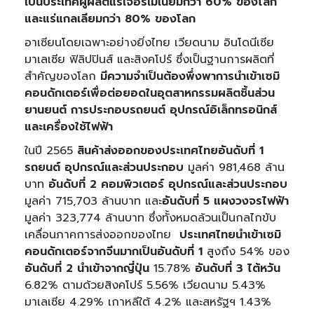
เป็นประเทศผู้ผลิตแร่เจอร์เมเนียมกว่า
60% ของโลก
และแร่แกลเลียมกว่า 80% ของโลก
อาเซียนโดยเฉพาะอย่างยิ่งไทย เวียดนาม อินโดนีเซีย
มาเลเซีย ฟิลิปปินส์ และสิงคโปร์ ซึ่งเป็นฐานการผลิตที่
สำคัญของโลก
มีความจำเป็นต้องพึ่งพาการนำเข้าเซมิ
คอนดักเตอร์เพื่อต่อยอดในอุตสาหกรรมผลิตชิ้นส่วน
ยานยนต์ การประกอบรถยนต์ อุปกรณ์อิเล็กทรอนิกส์
และเครื่องใช้ไฟฟ้า
ในปี 2565
สินค้าส่งออกของประเทศไทยอันดับที่ 1
รถยนต์ อุปกรณ์และส่วนประกอบ
มูลค่า 981,468 ล้าน
บาท
อันดับที่
2 คอมพิวเตอร์ อุปกรณ์และส่วนประกอบ
มูลค่า 715,703 ล้านบาท และ
อันดับที่
5 แผงวงจรไฟฟ้า
มูลค่า 323,774 ล้านบาท ซึ่งทั้งหมดล้วนเป็นกลไกขับ
เคลื่อนภาคการส่งออกของไทย
ประเทศไทยนำเข้าเซมิ
คอนดักเตอร์จากจีนมากเป็นอันดับที่
1
สูงถึง 54% ของ
อันดับที่
2 นำเข้าจากญี่ปุ่น
15.78%
อันดับที่ 3 ไต้หวัน
6.82% ตามด้วยสิงคโปร์ 5.56% เวียดนาม 5.43%
มาเลเซีย 4.29% เกาหลีใต้ 4.2% และสหรัฐฯ 1.43%