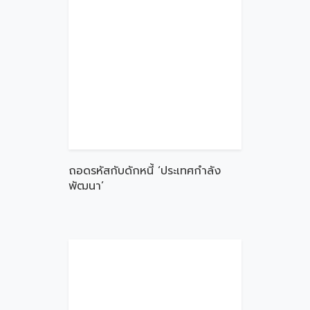
ถอดรหัสกับดักหนี้ ‘ประเทศกำลัง
พัฒนา’