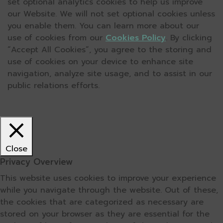
set optional analytics cookies to help us improve
our Website. We will not set optional cookies unless
you enable them. You can learn more about our
use of cookies from our
Cookies Policy
. By clicking
“Accept All Cookies”, you agree to the storing and
use of cookies on your device to enhance site
navigation, analyze site usage, and to assist in our
public relations efforts.
Close
Privacy Overview
This website uses cookies to improve your experience
while you navigate through the website. Out of these,
the cookies that are categorized as necessary are
stored on your browser as they are essential for the