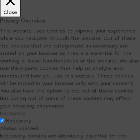
Close
Privacy Overview
This website uses cookies to improve your experience
while you navigate through the website. Out of these,
the cookies that are categorized as necessary are
stored on your browser as they are essential for the
working of basic functionalities of the website. We also
use third-party cookies that help us analyze and
understand how you use this website. These cookies
will be stored in your browser only with your consent.
You also have the option to opt-out of these cookies.
But opting out of some of these cookies may affect
your browsing experience.
Necessary
Necessary
Always Enabled
Necessary cookies are absolutely essential for the