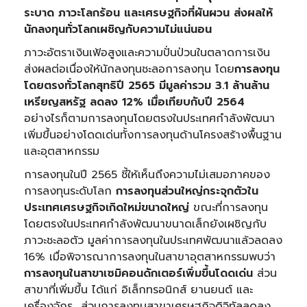
ระบาด ภาวะโลกร้อน และเศรษฐกิจที่ผันผวน ส่งผลให้
นักลงทุนทั่วโลกเผชิญกับความไม่แน่นอน
ภาวะอัตราเงินเฟ้อสูงและความปั่นป่วนในตลาดการเงิน
ส่งผลต่อเนื่องให้นักลงทุนชะลอการลงทุน โดย
การลงทุน
โดยตรงทั่วโลกสุทธิปี
2565 มีมูลค่ารวม 3.1 ล้านล้าน
เหรียญสหรัฐ ลดลง 12% เมื่อเทียบกับปี 2564
อย่างไรก็ตามการลงทุนโดยตรงในประเทศกำลังพัฒนา
เพิ่มขึ้นอย่างโดดเด่นทั้งการลงทุนด้านโครงสร้างพื้นฐาน
และอุตสาหกรรม
การลงทุนในปี 2565 ชี้ให้เห็นถึงความไม่เสมอภาคของ
การลงทุนระดับโลก
การลงทุนส่วนใหญ่กระจุกตัวใน
ประเทศเศรษฐกิจเกิดใหม่ขนาดใหญ่
ขณะที่การลงทุน
โดยตรงในประเทศกำลังพัฒนาขนาดเล็กยังเผชิญกับ
ภาวะชะลอตัว มูลค่าการลงทุนในประเทศพัฒนาแล้วลดลง
16% เมื่อพิจารณาการลงทุนในสาขาอุตสาหกรรมพบว่า
การลงทุนในสาขาเซมิคอนดักเตอร์เพิ่มขึ้นโดดเด่น
ส่วน
สาขาที่เพิ่มขึ้น ได้แก่ อิเล็กทรอนิกส์ ยานยนต์ และ
เครื่องจักร ส่วนการลงทุนสาขาเศรษฐกิจดิจิทัลลดลง