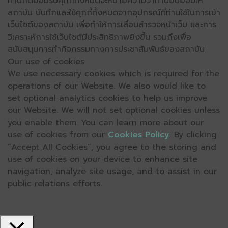
ท่านกดยอมรับคุกกี้ทั้งหมดจะหมายความว่าท่านยินยอมให้
สถาบัน บันทึกและใช้คุกกี้ทั้งหมดจากอุปกรณ์ที่ท่านใช้ในการเข้า
เว็บไซต์ของสถาบัน เพื่อทำให้การเลื่อนสำรวจหน้าเว็บ และการ
วิเคราะห์การใช้เว็บไซต์มีประสิทธิภาพยิ่งขึ้น รวมถึงเพื่อ
สนับสนุนการทำกิจกรรมทางการประชาสัมพันธ์ของสถาบัน
Our use of cookies
We use necessary cookies which is required for the
operations of our Website. We also would like to
set optional analytics cookies to help us improve
our Website. We will not set optional cookies unless
you enable them. You can learn more about our
use of cookies from our
Cookies Policy
. By clicking
“Accept All Cookies”, you agree to the storing and
use of cookies on your device to enhance site
navigation, analyze site usage, and to assist in our
public relations efforts.