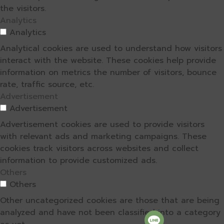
the visitors.
Analytics
Analytics
Analytical cookies are used to understand how visitors
interact with the website. These cookies help provide
information on metrics the number of visitors, bounce
rate, traffic source, etc.
Advertisement
Advertisement
Advertisement cookies are used to provide visitors
with relevant ads and marketing campaigns. These
cookies track visitors across websites and collect
information to provide customized ads.
Others
Others
Other uncategorized cookies are those that are being
analyzed and have not been classified into a category