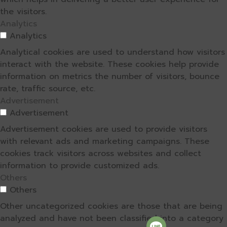
the visitors.
Analytics
Analytics
Analytical cookies are used to understand how visitors
interact with the website. These cookies help provide
information on metrics the number of visitors, bounce
rate, traffic source, etc.
Advertisement
Advertisement
Advertisement cookies are used to provide visitors
with relevant ads and marketing campaigns. These
cookies track visitors across websites and collect
information to provide customized ads.
Others
Others
Other uncategorized cookies are those that are being
analyzed and have not been classified into a category