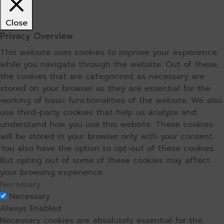
Close
Privacy Overview
This website uses cookies to improve your experience
while you navigate through the website. Out of these,
the cookies that are categorized as necessary are
stored on your browser as they are essential for the
working of basic functionalities of the website. We also
use third-party cookies that help us analyze and
understand how you use this website. These cookies
will be stored in your browser only with your consent.
You also have the option to opt-out of these cookies.
But opting out of some of these cookies may affect
your browsing experience.
Necessary
Necessary
Always Enabled
Necessary cookies are absolutely essential for the