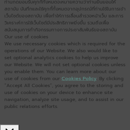
ท่านกดยอมรับคุกกี้ทั้งหมดจะหมายความว่าท่านยินยอมให้
สถาบัน บันทึกและใช้คุกกี้ทั้งหมดจากอุปกรณ์ที่ท่านใช้ในการเข้า
เว็บไซต์ของสถาบัน เพื่อทำให้การเลื่อนสำรวจหน้าเว็บ และการ
วิเคราะห์การใช้เว็บไซต์มีประสิทธิภาพยิ่งขึ้น รวมถึงเพื่อ
สนับสนุนการทำกิจกรรมทางการประชาสัมพันธ์ของสถาบัน
Our use of cookies
We use necessary cookies which is required for the
operations of our Website. We also would like to
set optional analytics cookies to help us improve
our Website. We will not set optional cookies unless
you enable them. You can learn more about our
use of cookies from our
Cookies Policy
. By clicking
“Accept All Cookies”, you agree to the storing and
use of cookies on your device to enhance site
navigation, analyze site usage, and to assist in our
public relations efforts.