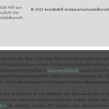
ปใช้ ทำซ้ำ แจก
© 2021 สงวนลิขสิทธิ์ สถาบันระหว่างประเทศเพื่อกา
นนั้นได้ โดย
ไม่ใช่เพื่อการค้า
มหาชน) หรือ สคพ. (itd) ใช้คุกกี้ที่มีความจำเป็นอย่างยิ่งต่อกา
ถปรับปรุงเว็บไซต์ของ สถาบัน ทั้งนี้ สถาบันจะไม่ใช้คุกกี้ทางเลือก
ะเอียดของการใช้คุกกี้ได้จาก
นโยบายการใช้คุกกี้
ของสถาบันทั้งนี้ 
คุกกี้ทั้งหมดจากอุปกรณ์ที่ท่านใช้ในการเข้าเว็บไซต์ของสถาบัน เพื
ิ่งขึ้น รวมถึงเพื่อสนับสนุนการทำกิจกรรมทางการประชาสัมพันธ์ของส
 the operations of our Website. We also would like to s
ll not set optional cookies unless you enable them. You
licy
. By clicking “Accept All Cookies”, you agree to the