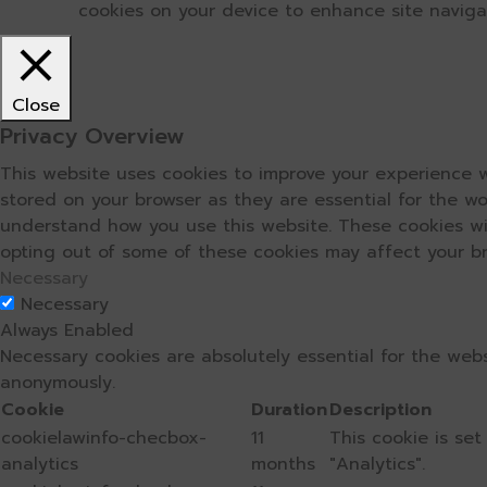
cookies on your device to enhance site navigati
Close
Privacy Overview
This website uses cookies to improve your experience w
stored on your browser as they are essential for the wo
understand how you use this website. These cookies wil
opting out of some of these cookies may affect your b
Necessary
Necessary
Always Enabled
Necessary cookies are absolutely essential for the webs
anonymously.
Cookie
Duration
Description
cookielawinfo-checbox-
11
This cookie is se
analytics
months
"Analytics".