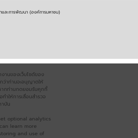
รค้าและการพัฒนา (องค์การมหาชน)
รทำงานของเว็บไซต์ของ
จนกว่าท่านจะอนุญาตให้
หากท่านกดยอมรับคุกกี้
่อทำให้การเลื่อนสำรวจ
ถาบัน
et optional analytics
 can learn more
 storing and use of