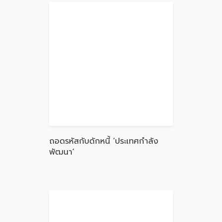
ถอดรหัสกับดักหนี้ ‘ประเทศกำลัง
พัฒนา’