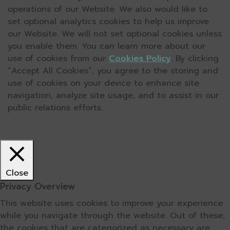
operations of our Website. We also would like to
set optional analytics cookies to help us improve
our Website. We will not set optional cookies unless
you enable them. You can learn more about our
use of cookies from our
Cookies Policy
. By clicking
“Accept All Cookies”, you agree to the storing and
use of cookies on your device to enhance site
navigation, analyze site usage, and to assist in our
public relations efforts.
Close
Privacy Overview
This website uses cookies to improve your experience
while you navigate through the website. Out of these,
the cookies that are categorized as necessary are