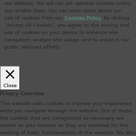
our Website. We will not set optional cookies unless
you enable them. You can learn more about our
use of cookies from our
Cookies Policy
. By clicking
“Accept All Cookies”, you agree to the storing and
use of cookies on your device to enhance site
navigation, analyze site usage, and to assist in our
public relations efforts.
Close
Privacy Overview
This website uses cookies to improve your experience
while you navigate through the website. Out of these,
the cookies that are categorized as necessary are
stored on your browser as they are essential for the
working of basic functionalities of the website. We also