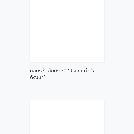
ถอดรหัสกับดักหนี้ ‘ประเทศกำลัง
พัฒนา’