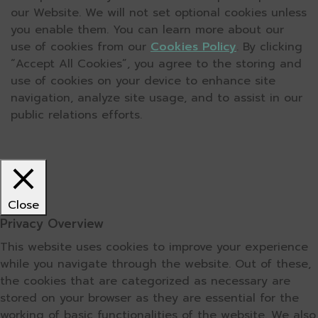
our Website. We will not set optional cookies unless
you enable them. You can learn more about our
use of cookies from our
Cookies Policy
. By clicking
“Accept All Cookies”, you agree to the storing and
use of cookies on your device to enhance site
navigation, analyze site usage, and to assist in our
public relations efforts.
Close
Privacy Overview
This website uses cookies to improve your experience
while you navigate through the website. Out of these,
the cookies that are categorized as necessary are
stored on your browser as they are essential for the
working of basic functionalities of the website. We also