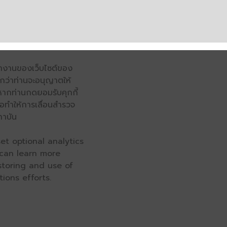
รทำงานของเว็บไซต์ของ
จนกว่าท่านจะอนุญาตให้
หากท่านกดยอมรับคุกกี้
่อทำให้การเลื่อนสำรวจ
ถาบัน
et optional analytics
 can learn more
 storing and use of
ions efforts.