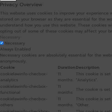
Privacy Overview
This website uses cookies to improve your experience w
stored on your browser as they are essential for the wo
understand how you use this website. These cookies wil
opting out of some of these cookies may affect your b
Necessary
Necessary
Always Enabled
Necessary cookies are absolutely essential for the webs
anonymously.
Cookie
Duration
Description
cookielawinfo-checbox-
11
This cookie is se
analytics
months
"Analytics".
cookielawinfo-checbox-
11
The cookie is set
functional
months
cookielawinfo-checbox-
11
This cookie is se
others
months
"Other.
cookielawinfo-checkbox-
11
This cookie is se