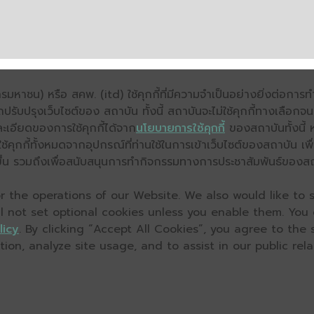
มหาชน) หรือ สคพ. (itd) ใช้คุกกี้ที่มีความจำเป็นอย่างยิ่งต่อกา
ถปรับปรุงเว็บไซต์ของ สถาบัน ทั้งนี้ สถาบันจะไม่ใช้คุกกี้ทางเลือก
ะเอียดของการใช้คุกกี้ได้จาก
นโยบายการใช้คุกกี้
ของสถาบันทั้งนี้ 
คุกกี้ทั้งหมดจากอุปกรณ์ที่ท่านใช้ในการเข้าเว็บไซต์ของสถาบัน เพื
ิ่งขึ้น รวมถึงเพื่อสนับสนุนการทำกิจกรรมทางการประชาสัมพันธ์ของส
 the operations of our Website. We also would like to s
ll not set optional cookies unless you enable them. You
licy
. By clicking “Accept All Cookies”, you agree to the
on, analyze site usage, and to assist in our public relat