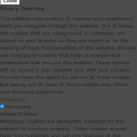
Close
Privacy Overview
This website uses cookies to improve your experience
while you navigate through the website. Out of these,
the cookies that are categorized as necessary are
stored on your browser as they are essential for the
working of basic functionalities of the website. We also
use third-party cookies that help us analyze and
understand how you use this website. These cookies
will be stored in your browser only with your consent.
You also have the option to opt-out of these cookies.
But opting out of some of these cookies may affect
your browsing experience.
Necessary
Necessary
Always Enabled
Necessary cookies are absolutely essential for the
website to function properly. These cookies ensure
basic functionalities and security features of the