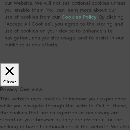
our Website. We will not set optional cookies unless
you enable them. You can learn more about our
use of cookies from our
Cookies Policy
. By clicking
“Accept All Cookies”, you agree to the storing and
use of cookies on your device to enhance site
navigation, analyze site usage, and to assist in our
public relations efforts.
Close
Privacy Overview
This website uses cookies to improve your experience
while you navigate through the website. Out of these,
the cookies that are categorized as necessary are
stored on your browser as they are essential for the
working of basic functionalities of the website. We also