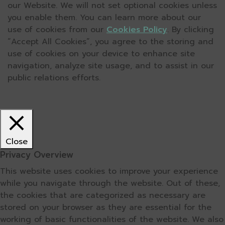
our Website. We will not set optional cookies unless
you enable them. You can learn more about our
use of cookies from our
Cookies Policy
. By clicking
“Accept All Cookies”, you agree to the storing and
use of cookies on your device to enhance site
navigation, analyze site usage, and to assist in our
public relations efforts.
Close
Privacy Overview
This website uses cookies to improve your experience
while you navigate through the website. Out of these,
the cookies that are categorized as necessary are
stored on your browser as they are essential for the
working of basic functionalities of the website. We also