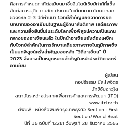
คือการกำหนดท่าทีต่อเมียนมาซึ่งอินโดนีเซียมีท่าทีที่แข็ง
ขันต่อการยุติความขัดแย้งภายในเมียนมามาโดยตลอด
ช่วงระยะ 2-3 ปีที่ผ่านมา
โจทย์สำคัญนอกจากการยก
บทบาทของอาเซียนในฐานะผู้รักษาสันติภาพ เสถียรภาพ
และความยั่งยืนขึ้นในระดับโลกเพื่อพิสูจน์ความเป็นแกน
กลางของอาเซียนแล้ว ในปีหน้าอาเซียนยังต้องเผชิญ
กับโจทย์สำคัญในการรักษาเสถียรภาพภายในภูมิภาคซึ่ง
เป็นบทพิสูจน์ครั้งสำคัญของหลัก “วิถีอาเซียน” ปี
2023 จึงอาจเป็นหมุดหมายสำคัญในหน้าประวัติศาสตร์
อาเซียน
ผู้เขียน
กอปร์ธรรม นีละไพจิตร
นักวิจัยอาวุโส
สถาบันระหว่างประเทศเพื่อการค้าและการพัฒนา (ITD)
www.itd.or.th
ตีพิมพ์ : หนังสือพิมพ์กรุงเทพธุรกิจ Section : First
Section/World Beat
ปีที่ 36 ฉบับที่ 12281 วันพุธที่ 28 ธันวาคม 2565