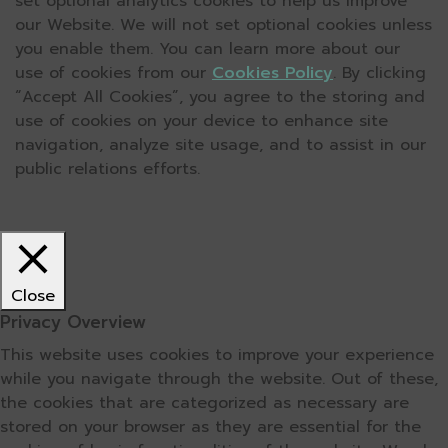
set optional analytics cookies to help us improve
our Website. We will not set optional cookies unless
you enable them. You can learn more about our
use of cookies from our
Cookies Policy
. By clicking
“Accept All Cookies”, you agree to the storing and
use of cookies on your device to enhance site
navigation, analyze site usage, and to assist in our
public relations efforts.
Close
Privacy Overview
This website uses cookies to improve your experience
while you navigate through the website. Out of these,
the cookies that are categorized as necessary are
stored on your browser as they are essential for the