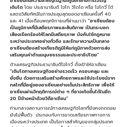
อาเซียนที่มีความสำคัญในฐานะศูนย์กลางการเจริญ
เติบโต
โดย ประธานาธิบดี โจโก วิโดโด หรือ โจโกวี่ ได้
แสดงวิสัยทัศน์ในการประชุมสุดยอดอาเซียนครั้งที่ 40
และ 41 เมื่อเดือนพฤศจิกายนที่ผ่านมาว่า
“อาเซียนต้อง
เป็นภูมิภาคที่มีเสถียรภาพและสันติภาพ เป็นกระบอก
เสียงเรียกร้องให้โลกมีเสถียรภาพ บังคับใช้กฎหมาย
ระหว่างประเทศอย่างทั่วถึง และรักษาความเป็นกลาง
อาเซียนต้องสร้างเกียรติภูมิให้แก่ภูมิภาคด้วยการส่ง
เสริมคุณค่าด้านมนุษยธรรมและประชาธิปไตย”
ด้านเศรษฐกิจประธานาธิบดีโจโกวี่ ตั้งเป้าให้อาเซียน
“เติบโตทางเศรษฐกิจอย่างรวดเร็ว ครอบคลุม และ
ยั่งยืน ด้วยการเสริมสร้างศักยภาพและใช้ประโยชน์จาก
กลไกที่มีอยู่ของอาเซียนอย่างเต็มประสิทธิภาพ เพื่อให้
อาเซียนผ่านวิกฤติการณ์ต่าง ๆ ที่อาจเกิดขึ้นได้ในอีก
20 ปีข้างหน้าด้วยวิถีอาเซียน”
ท่ามกลางสถานการณ์ทางเศรษฐกิจโลกที่ยังคงถดถอย
ยังไม่ฟื้นตัว ประกอบกับการขาดเสถียรภาพทางการ
เมืองระหว่างประเทศ เป็นโอกาสสำคัญของกลุ่มประเทศ