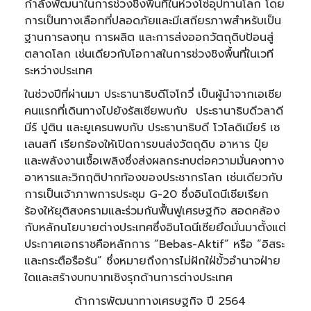
กำลังพัฒนาในการช่วงชิงพื้นที่ในห่วงโซ่อุปทานโลก โดย
การเป็นทางเลือกที่ปลอดภัยและมีเสถียรภาพสำหรับเป็น
ฐานการลงทุน การผลิต และการส่งออกวัตถุดิบป้อนสู่
ตลาดโลก เช่นเดียวกับโอกาสในการช่วงชิงพื้นที่ในเวที
ระหว่างประเทศ
ในช่วงปีที่ผ่านมา ประธานาธิบดีโจโกวี่ เป็นผู้นำจากเอเชีย
คนแรกที่เดินทางไปยังรัสเซียพบกับ ประธานาธิบดีวลาดี
มีร์ ปูติน และยูเครนพบกับ ประธานาธิบดี โวโลดิเมียร์ เซ
เลนสกี เรียกร้องให้เปิดการขนส่งวัตถุดิบ อาหาร ปุ๋ย
และพลังงานเชื้อเพลิงซึ่งส่งผลกระทบต่อความมั่นคงทาง
อาหารและวิกฤติปากท้องของประชากรโลก เช่นเดียวกับ
การเป็นเจ้าภาพการประชุม G-20 ซึ่งอินโดนีเซียเรียก
ร้องให้ยุติสงครามและร่วมกันฟื้นฟูเศรษฐกิจ สอดคล้อง
กับหลักนโยบายต่างประเทศซึ่งอินโดนีเซียยึดมั่นมาตั้งแต่
ประกาศเอกราชคือหลักการ “Bebas-Aktif” หรือ “อิสระ
และกระตือรือร้น” ซึ่งหมายถึงการไม่ฝักใฝ่ขั้วอำนาจฝ่าย
ใดและสร้างบทบาทเชิงรุกด้านการต่างประเทศ
ด้าการพัฒนาทางเศรษฐกิจ ปี 2564