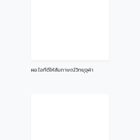
ผอ.ไอทีดีให้สัมภาษณ์วิทยุจุฬา