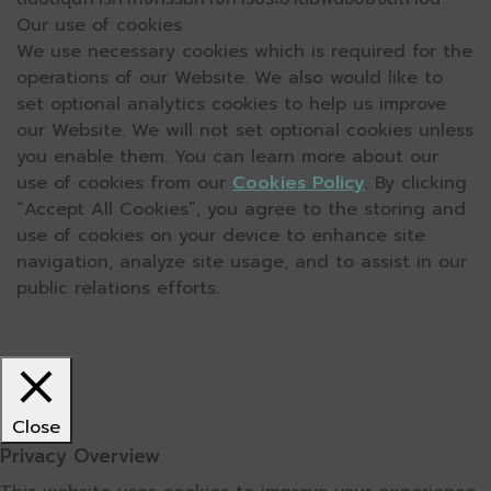
Our use of cookies
We use necessary cookies which is required for the
operations of our Website. We also would like to
set optional analytics cookies to help us improve
our Website. We will not set optional cookies unless
you enable them. You can learn more about our
use of cookies from our
Cookies Policy
. By clicking
“Accept All Cookies”, you agree to the storing and
use of cookies on your device to enhance site
navigation, analyze site usage, and to assist in our
public relations efforts.
Close
Privacy Overview