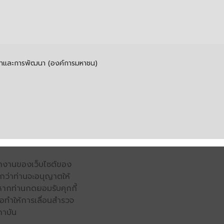
รค้าและการพัฒนา (องค์การมหาชน)
รทำงานของเว็บไซต์ของ
จนกว่าท่านจะอนุญาตให้
หากท่านกดยอมรับคุกกี้
่อทำให้การเลื่อนสำรวจ
ถาบัน