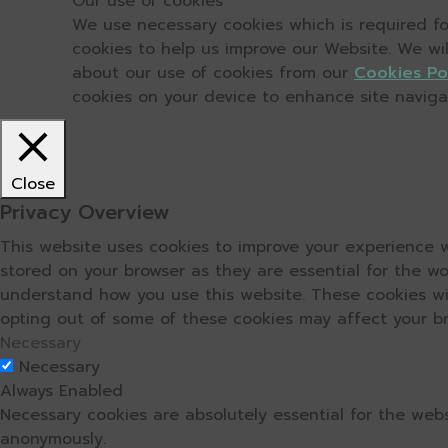
Our use of cookies
We use necessary cookies which is required for
cookies to help us improve our Website. We wi
about our use of cookies from our
Cookies Po
cookies on your device to enhance site navigati
Close
Privacy Overview
This website uses cookies to improve your experience w
stored on your browser as they are essential for the wo
understand how you use this website. These cookies wil
opting out of some of these cookies may affect your b
Necessary
Necessary
Always Enabled
Necessary cookies are absolutely essential for the webs
anonymously.