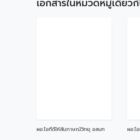
เอกสารในหมวดหมู่เดียวก
ผอ.ไอทีดีให้สัมภาษณ์วิทยุ อสมท
ผอ.ไอ