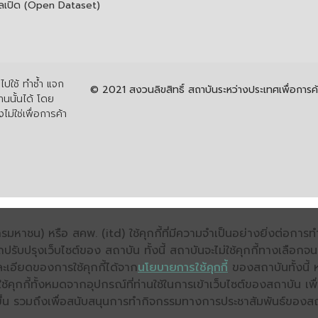
ูลเปิด (Open Dataset)
ปใช้ ทำซ้ำ แจก
© 2021 สงวนลิขสิทธิ์ สถาบันระหว่างประเทศเพื่อกา
นนั้นได้ โดย
ไม่ใช่เพื่อการค้า
มหาชน) หรือ สคพ. (itd) ใช้คุกกี้ที่มีความจำเป็นอย่างยิ่งต่อกา
ถปรับปรุงเว็บไซต์ของ สถาบัน ทั้งนี้ สถาบันจะไม่ใช้คุกกี้ทางเลือก
ะเอียดของการใช้คุกกี้ได้จาก
นโยบายการใช้คุกกี้
ของสถาบันทั้งนี้ 
คุกกี้ทั้งหมดจากอุปกรณ์ที่ท่านใช้ในการเข้าเว็บไซต์ของสถาบัน เพื
ิ่งขึ้น รวมถึงเพื่อสนับสนุนการทำกิจกรรมทางการประชาสัมพันธ์ของส