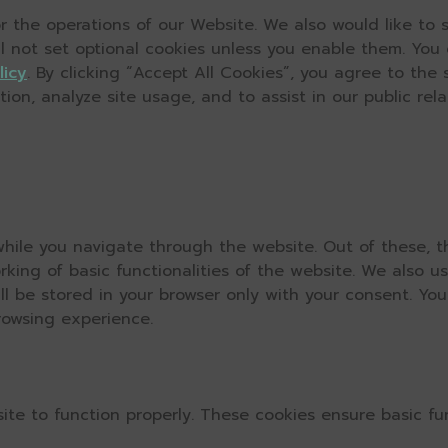
 the operations of our Website. We also would like to s
ll not set optional cookies unless you enable them. You
licy
. By clicking “Accept All Cookies”, you agree to the
on, analyze site usage, and to assist in our public relat
hile you navigate through the website. Out of these, t
rking of basic functionalities of the website. We also u
l be stored in your browser only with your consent. You
rowsing experience.
ite to function properly. These cookies ensure basic fun