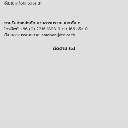
อีเมล:
info@itd.or.th
งานรับส่งหนังสือ งานสารบรรณ และอื่น ๆ
โทรศัพท์:
+66 (0) 2216 1898-9 ต่อ 166 หรือ 0
อีเมลสารบรรณกลาง:
saraban@itd.or.th
ติดตาม itd