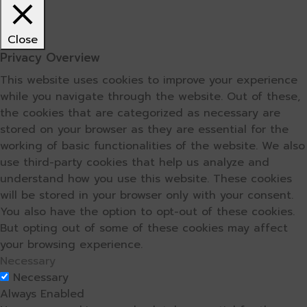
Close
Privacy Overview
This website uses cookies to improve your experience
while you navigate through the website. Out of these,
the cookies that are categorized as necessary are
stored on your browser as they are essential for the
working of basic functionalities of the website. We also
use third-party cookies that help us analyze and
understand how you use this website. These cookies
will be stored in your browser only with your consent.
You also have the option to opt-out of these cookies.
But opting out of some of these cookies may affect
your browsing experience.
Necessary
Necessary
Always Enabled