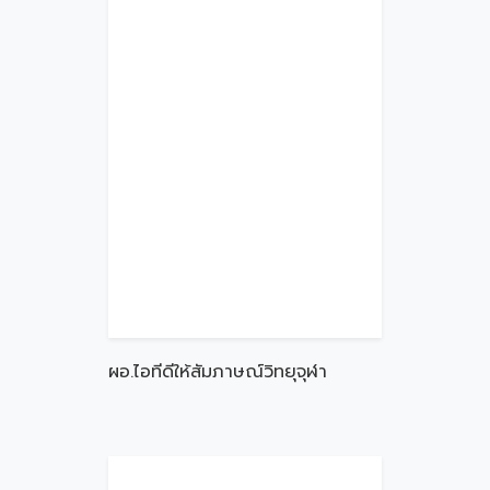
ผอ.ไอทีดีให้สัมภาษณ์วิทยุจุฬา