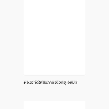
ผอ.ไอทีดีให้สัมภาษณ์วิทยุ อสมท