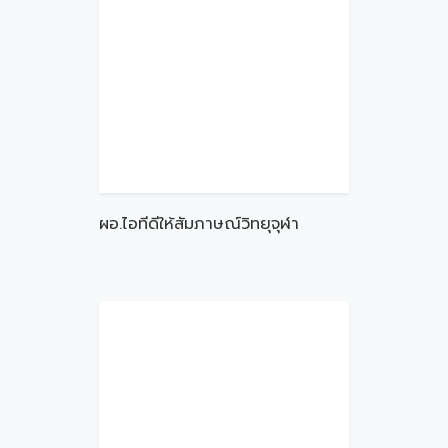
ผอ.ไอทีดีให้สัมภาษณ์วิทยุจุฬา