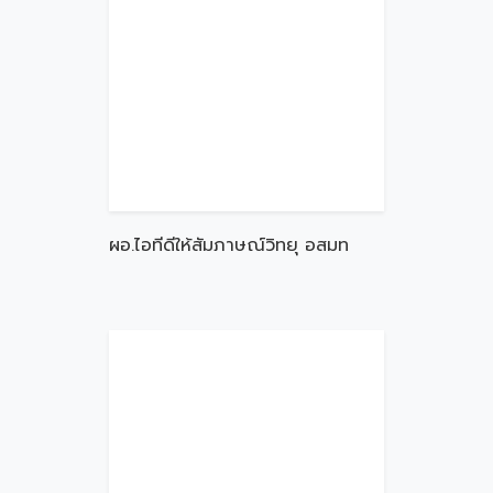
ผอ.ไอทีดีให้สัมภาษณ์วิทยุ อสมท