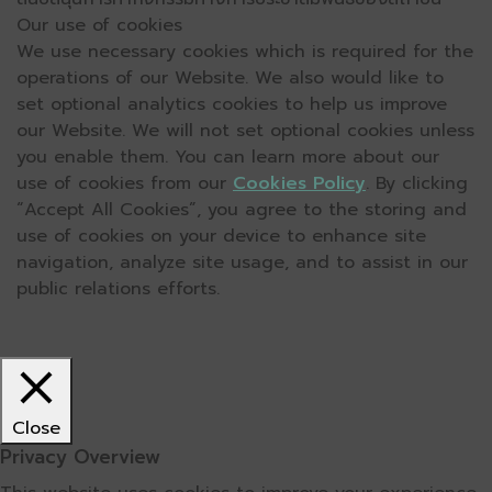
Our use of cookies
We use necessary cookies which is required for the
operations of our Website. We also would like to
set optional analytics cookies to help us improve
our Website. We will not set optional cookies unless
you enable them. You can learn more about our
use of cookies from our
Cookies Policy
. By clicking
“Accept All Cookies”, you agree to the storing and
use of cookies on your device to enhance site
navigation, analyze site usage, and to assist in our
public relations efforts.
Close
Privacy Overview