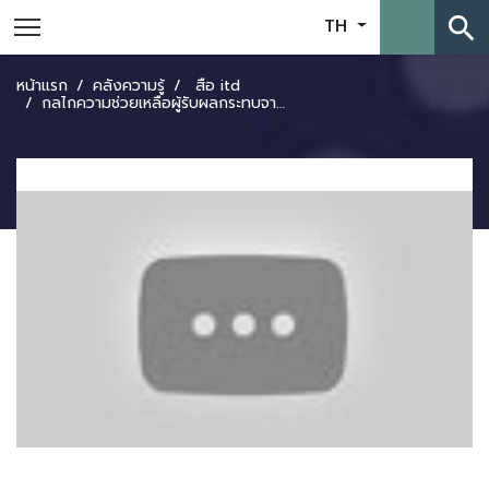
search
TH
หน้าแรก
คลังความรู้
สื่อ itd
กลไกความช่วยเหลือผู้รับผลกระทบจาก FTA