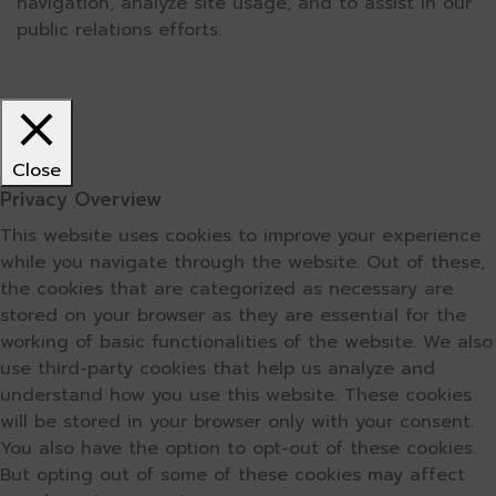
navigation, analyze site usage, and to assist in our
public relations efforts.
Close
Privacy Overview
This website uses cookies to improve your experience
while you navigate through the website. Out of these,
the cookies that are categorized as necessary are
stored on your browser as they are essential for the
working of basic functionalities of the website. We also
use third-party cookies that help us analyze and
understand how you use this website. These cookies
will be stored in your browser only with your consent.
You also have the option to opt-out of these cookies.
But opting out of some of these cookies may affect