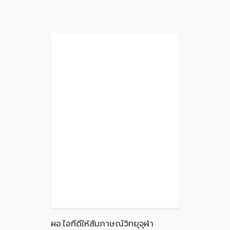
ผอ.ไอทีดีให้สัมภาษณ์วิทยุจุฬา