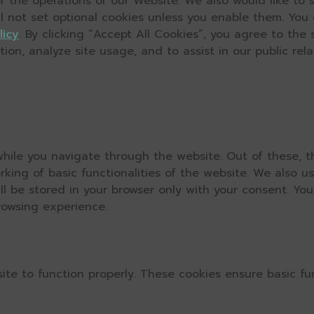
 the operations of our Website. We also would like to s
ll not set optional cookies unless you enable them. You
licy
. By clicking “Accept All Cookies”, you agree to the
on, analyze site usage, and to assist in our public relat
hile you navigate through the website. Out of these, t
rking of basic functionalities of the website. We also u
l be stored in your browser only with your consent. You
rowsing experience.
ite to function properly. These cookies ensure basic fun