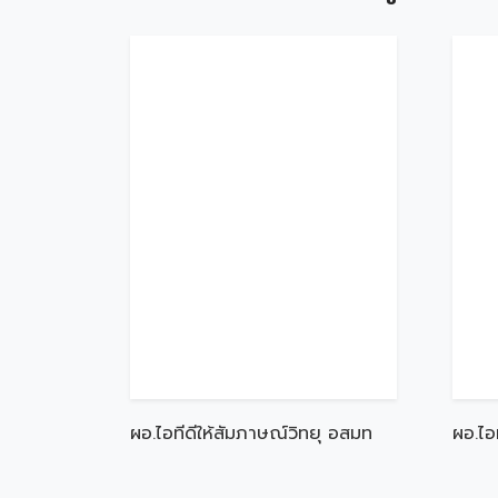
ผอ.ไอทีดีให้สัมภาษณ์วิทยุ อสมท
ผอ.ไอ