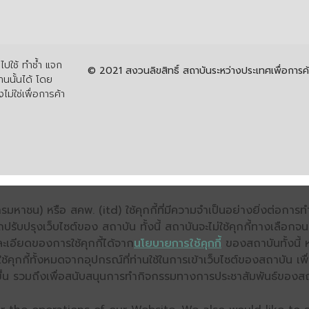
ปใช้ ทำซ้ำ แจก
© 2021 สงวนลิขสิทธิ์ สถาบันระหว่างประเทศเพื่อกา
นนั้นได้ โดย
ไม่ใช่เพื่อการค้า
มหาชน) หรือ สคพ. (itd) ใช้คุกกี้ที่มีความจำเป็นอย่างยิ่งต่อกา
ถปรับปรุงเว็บไซต์ของ สถาบัน ทั้งนี้ สถาบันจะไม่ใช้คุกกี้ทางเลือก
ะเอียดของการใช้คุกกี้ได้จาก
นโยบายการใช้คุกกี้
ของสถาบันทั้งนี้ 
คุกกี้ทั้งหมดจากอุปกรณ์ที่ท่านใช้ในการเข้าเว็บไซต์ของสถาบัน เพื
ิ่งขึ้น รวมถึงเพื่อสนับสนุนการทำกิจกรรมทางการประชาสัมพันธ์ของส