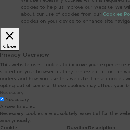
We use necessary cookies which is required for
cookies to help us improve our Website. We wi
about our use of cookies from our
Cookies Po
cookies on your device to enhance site navigati
Close
Privacy Overview
This website uses cookies to improve your experience w
stored on your browser as they are essential for the wo
understand how you use this website. These cookies wil
opting out of some of these cookies may affect your b
Necessary
Necessary
Always Enabled
Necessary cookies are absolutely essential for the webs
anonymously.
Cookie
Duration
Description