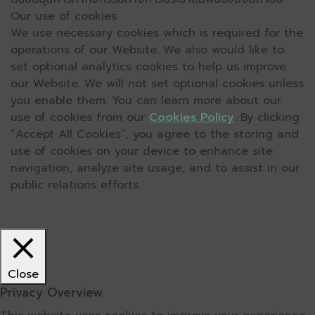
Our use of cookies
We use necessary cookies which is required for the
operations of our Website. We also would like to
set optional analytics cookies to help us improve
our Website. We will not set optional cookies unless
you enable them. You can learn more about our
use of cookies from our
Cookies Policy
. By clicking
“Accept All Cookies”, you agree to the storing and
use of cookies on your device to enhance site
navigation, analyze site usage, and to assist in our
public relations efforts.
Close
Privacy Overview