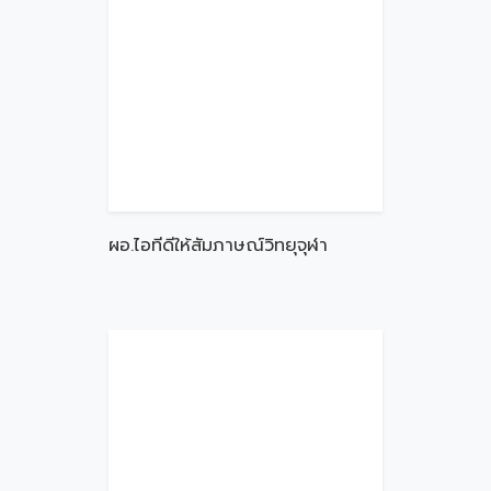
ผอ.ไอทีดีให้สัมภาษณ์วิทยุจุฬา