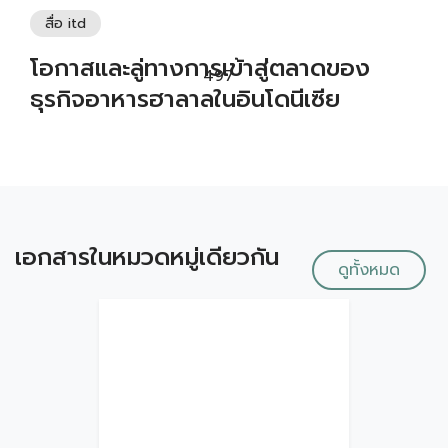
สื่อ itd
โอกาสและลู่ทางการเข้าสู่ตลาดของ
497
ธุรกิจอาหารฮาลาลในอินโดนีเซีย
เอกสารในหมวดหมู่เดียวกัน
ดูทั้งหมด