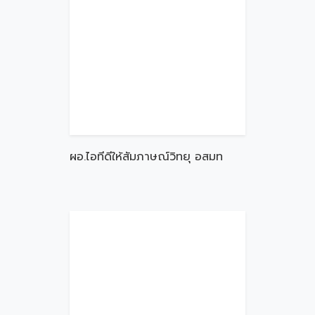
ผอ.ไอทีดีให้สัมภาษณ์วิทยุ อสมท