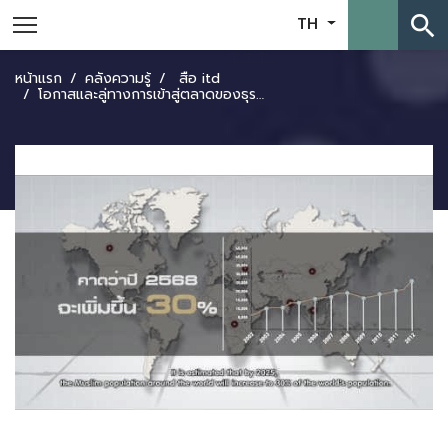
search
TH
หน้าแรก
คลังความรู้
สื่อ itd
โอกาสและลู่ทางการเข้าสู่ตลาดของธุรกิจอาหารฮาลาลในอินโดนีเซีย