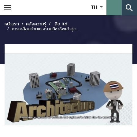
search
TH
หน้าแรก
คลังความรู้
สื่อ itd
การเคลื่อนย้ายแรงงานวิชาชีพเข้าสู่ตลาดแรงงานตามมาตรฐานอาเซียน : กรณีศึกษาสถาปัตยกรรม