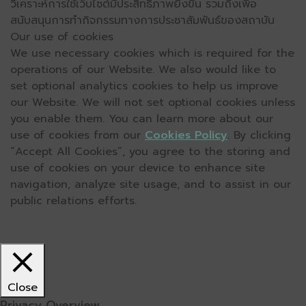
วิเคราะห์การใช้เว็บไซต์มีประสิทธิภาพยิ่งขึ้น รวมถึงเพื่อ
สนับสนุนการทำกิจกรรมทางการประชาสัมพันธ์ของสถาบัน
Our use of cookies
We use necessary cookies which is required for the
operations of our Website. We also would like to
set optional analytics cookies to help us improve
our Website. We will not set optional cookies unless
you enable them. You can learn more about our
use of cookies from our
Cookies Policy
. By clicking
“Accept All Cookies”, you agree to the storing and
use of cookies on your device to enhance site
navigation, analyze site usage, and to assist in our
public relations efforts.
Close
Privacy Overview