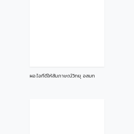
ผอ.ไอทีดีให้สัมภาษณ์วิทยุ อสมท