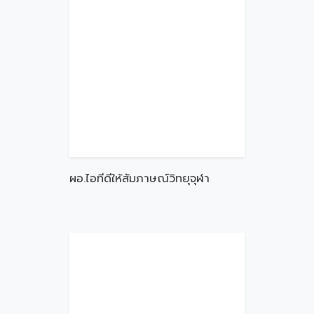
ผอ.ไอทีดีให้สัมภาษณ์วิทยุจุฬา