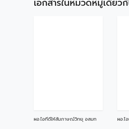
เอกสารในหมวดหมู่เดียวก
ผอ.ไอทีดีให้สัมภาษณ์วิทยุ อสมท
ผอ.ไอ