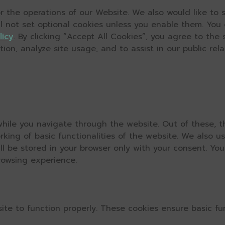
 the operations of our Website. We also would like to s
ll not set optional cookies unless you enable them. You
licy
. By clicking “Accept All Cookies”, you agree to the
on, analyze site usage, and to assist in our public relat
hile you navigate through the website. Out of these, t
rking of basic functionalities of the website. We also u
l be stored in your browser only with your consent. You
rowsing experience.
ite to function properly. These cookies ensure basic fun