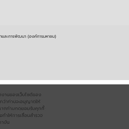
รค้าและการพัฒนา (องค์การมหาชน)
รทำงานของเว็บไซต์ของ
จนกว่าท่านจะอนุญาตให้
หากท่านกดยอมรับคุกกี้
่อทำให้การเลื่อนสำรวจ
ถาบัน