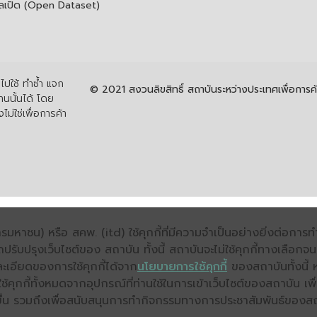
ูลเปิด (Open Dataset)
ปใช้ ทำซ้ำ แจก
© 2021 สงวนลิขสิทธิ์ สถาบันระหว่างประเทศเพื่อกา
นนั้นได้ โดย
ไม่ใช่เพื่อการค้า
มหาชน) หรือ สคพ. (itd) ใช้คุกกี้ที่มีความจำเป็นอย่างยิ่งต่อกา
ถปรับปรุงเว็บไซต์ของ สถาบัน ทั้งนี้ สถาบันจะไม่ใช้คุกกี้ทางเลือก
ะเอียดของการใช้คุกกี้ได้จาก
นโยบายการใช้คุกกี้
ของสถาบันทั้งนี้ 
คุกกี้ทั้งหมดจากอุปกรณ์ที่ท่านใช้ในการเข้าเว็บไซต์ของสถาบัน เพื
ิ่งขึ้น รวมถึงเพื่อสนับสนุนการทำกิจกรรมทางการประชาสัมพันธ์ของส