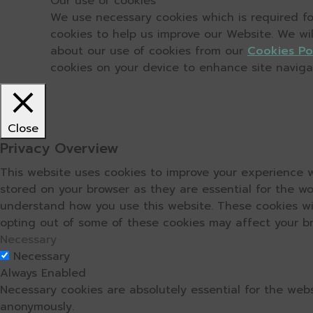
Our use of cookies
We use necessary cookies which is required for
cookies to help us improve our Website. We wi
about our use of cookies from our
Cookies Po
cookies on your device to enhance site navigati
Close
Privacy Overview
This website uses cookies to improve your experience w
stored on your browser as they are essential for the wo
understand how you use this website. These cookies wil
opting out of some of these cookies may affect your b
Necessary
Necessary
Always Enabled
Necessary cookies are absolutely essential for the webs
anonymously.