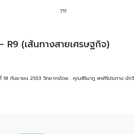
711
น – R9 (เส้นทางสายเศรษฐกิจ)
่ 18 กันยายน 2553 วิทยากรโดย : คุณสิรินาฎ พรศิริประทาน นักว