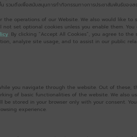
ิ่งขึ้น รวมถึงเพื่อสนับสนุนการทำกิจกรรมทางการประชาสัมพันธ์ของส
 the operations of our Website. We also would like to s
ll not set optional cookies unless you enable them. You
licy
. By clicking “Accept All Cookies”, you agree to the
on, analyze site usage, and to assist in our public relat
hile you navigate through the website. Out of these, t
rking of basic functionalities of the website. We also u
l be stored in your browser only with your consent. You
rowsing experience.