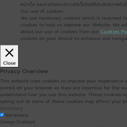
หน้าเว็บ และการวิเคราะห์การใช้เว็บไซต์มีประสิทธิภาพย
Our use of cookies
We use necessary cookies which is required for
cookies to help us improve our Website. We wi
about our use of cookies from our
Cookies Po
cookies on your device to enhance site navigati
Close
Privacy Overview
This website uses cookies to improve your experience w
stored on your browser as they are essential for the wo
understand how you use this website. These cookies wil
opting out of some of these cookies may affect your b
Necessary
Necessary
Always Enabled