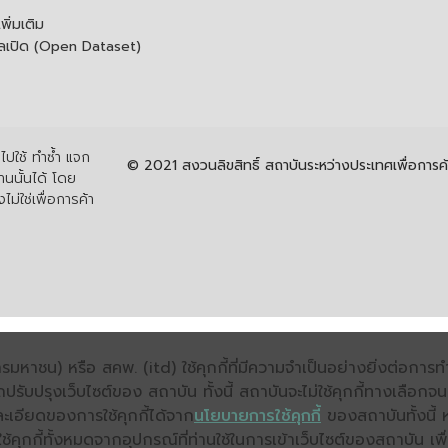
ิ่มเติม
ูลเปิด (Open Dataset)
ปใช้ ทำซ้ำ แจก
© 2021 สงวนลิขสิทธิ์ สถาบันระหว่างประเทศเพื่อกา
นนั้นได้ โดย
ไม่ใช่เพื่อการค้า
มหาชน) หรือ สคพ. (itd) ใช้คุกกี้ที่มีความจำเป็นอย่างยิ่งต่อกา
ถปรับปรุงเว็บไซต์ของ สถาบัน ทั้งนี้ สถาบันจะไม่ใช้คุกกี้ทางเลือก
ะเอียดของการใช้คุกกี้ได้จาก
นโยบายการใช้คุกกี้
ของสถาบันทั้งนี้ 
คุกกี้ทั้งหมดจากอุปกรณ์ที่ท่านใช้ในการเข้าเว็บไซต์ของสถาบัน เพื