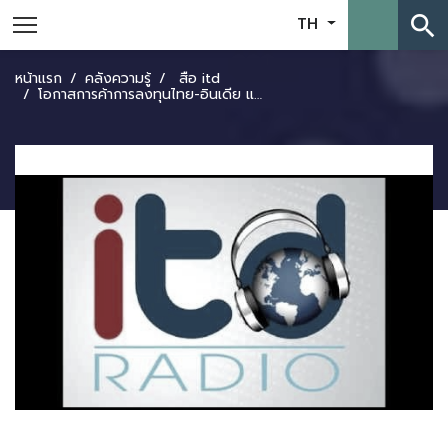
search
TH
หน้าแรก
คลังความรู้
สื่อ itd
โอกาสการค้าการลงทุนไทย-อินเดีย และอาเซียน-อินเดีย