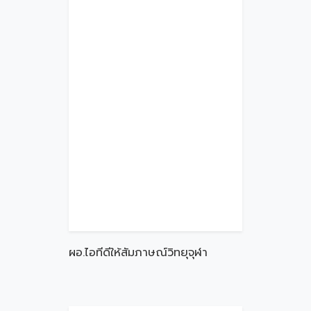
ผอ.ไอทีดีให้สัมภาษณ์วิทยุจุฬา