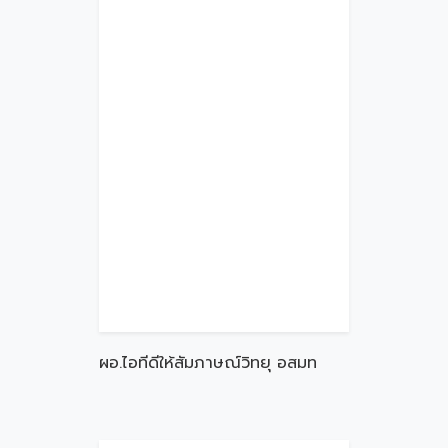
ผอ.ไอทีดีให้สัมภาษณ์วิทยุ อสมท