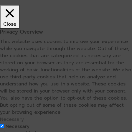
Close
Privacy Overview
This website uses cookies to improve your experience
while you navigate through the website. Out of these,
the cookies that are categorized as necessary are
stored on your browser as they are essential for the
working of basic functionalities of the website. We also
use third-party cookies that help us analyze and
understand how you use this website. These cookies
will be stored in your browser only with your consent.
You also have the option to opt-out of these cookies.
But opting out of some of these cookies may affect
your browsing experience.
Necessary
Necessary