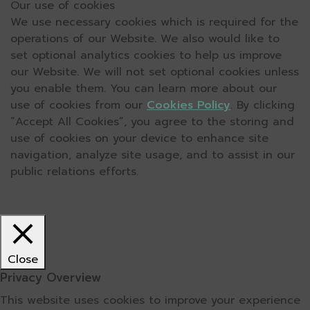
Our use of cookies
We use necessary cookies which is required for the
operations of our Website. We also would like to
set optional analytics cookies to help us improve
our Website. We will not set optional cookies unless
you enable them. You can learn more about our
use of cookies from our
Cookies Policy
. By clicking
“Accept All Cookies”, you agree to the storing and
use of cookies on your device to enhance site
navigation, analyze site usage, and to assist in our
public relations efforts.
Close
Privacy Overview
This website uses cookies to improve your experience