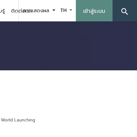
รู้
ติดต่อเรา
เข้าสู่ระบบ
การแสดงผล
TH
search
W
o
r
l
d
L
a
u
n
c
h
i
n
g