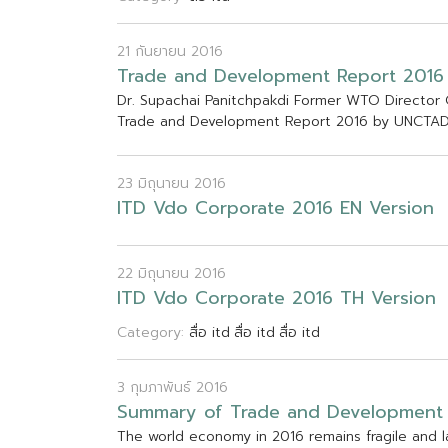
21 กันยายน 2016
T
r
a
d
e
a
n
d
D
e
v
e
l
o
p
m
e
n
t
R
e
p
o
r
t
2
0
1
6
D
r
.
S
u
p
a
c
h
a
i
P
a
n
i
t
c
h
p
a
k
d
i
F
o
r
m
e
r
W
T
O
D
i
r
e
c
t
o
r
T
r
a
d
e
a
n
d
D
e
v
e
l
o
p
m
e
n
t
R
e
p
o
r
t
2
0
1
6
b
y
U
N
C
T
A
23 มิถุนายน 2016
I
T
D
V
d
o
C
o
r
p
o
r
a
t
e
2
0
1
6
E
N
V
e
r
s
i
o
n
22 มิถุนายน 2016
I
T
D
V
d
o
C
o
r
p
o
r
a
t
e
2
0
1
6
T
H
V
e
r
s
i
o
n
Category:
สื่อ itd
สื่อ itd
สื่อ itd
3 กุมภาพันธ์ 2016
S
u
m
m
a
r
y
o
f
T
r
a
d
e
a
n
d
D
e
v
e
l
o
p
m
e
n
t
T
h
e
w
o
r
l
d
e
c
o
n
o
m
y
i
n
2
0
1
6
r
e
m
a
i
n
s
f
r
a
g
i
l
e
a
n
d
l