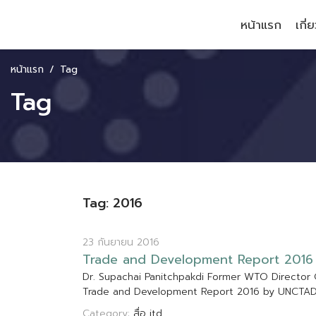
หน้าแรก
เกี่
หน้าแรก
Tag
Tag
Tag: 2016
23 กันยายน 2016
T
r
a
d
e
a
n
d
D
e
v
e
l
o
p
m
e
n
t
R
e
p
o
r
t
2
0
1
6
D
r
.
S
u
p
a
c
h
a
i
P
a
n
i
t
c
h
p
a
k
d
i
F
o
r
m
e
r
W
T
O
D
i
r
e
c
t
o
r
T
r
a
d
e
a
n
d
D
e
v
e
l
o
p
m
e
n
t
R
e
p
o
r
t
2
0
1
6
b
y
U
N
C
T
A
Category:
สื่อ itd