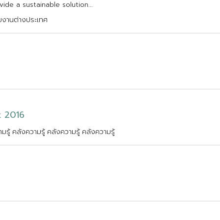
v
i
d
e
a
s
u
s
t
a
i
n
a
b
l
e
s
o
l
u
t
i
o
n
.
.
.
ยงานต่างประเทศ
t
2
0
1
6
มรู้
คลังความรู้
คลังความรู้
คลังความรู้