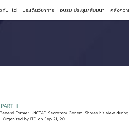
ยวกับ itd
ประเด็นวิชาการ
อบรม ประชุม/สัมมนา
คลังความ
P
A
R
T
I
I
G
e
n
e
r
a
l
F
o
r
m
e
r
U
N
C
T
A
D
S
e
c
r
e
t
a
r
y
G
e
n
e
r
a
l
S
h
a
r
e
s
h
i
s
v
i
e
w
d
u
r
i
n
g
D
.
O
r
g
a
n
i
z
e
d
b
y
I
T
D
o
n
S
e
p
2
1
,
2
0
.
.
.