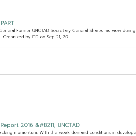
P
A
R
T
I
G
e
n
e
r
a
l
F
o
r
m
e
r
U
N
C
T
A
D
S
e
c
r
e
t
a
r
y
G
e
n
e
r
a
l
S
h
a
r
e
s
h
i
s
v
i
e
w
d
u
r
i
n
g
D
.
O
r
g
a
n
i
z
e
d
b
y
I
T
D
o
n
S
e
p
2
1
,
2
0
.
.
.
R
e
p
o
r
t
2
0
1
6
&
#
8
2
1
1
;
U
N
C
T
A
D
a
c
k
i
n
g
m
o
m
e
n
t
u
m
.
W
i
t
h
t
h
e
w
e
a
k
d
e
m
a
n
d
c
o
n
d
i
t
i
o
n
s
i
n
d
e
v
e
l
o
p