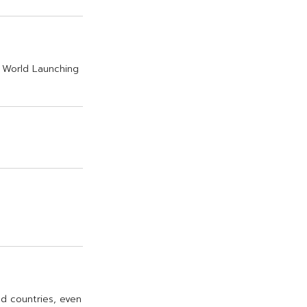
W
o
r
l
d
L
a
u
n
c
h
i
n
g
e
d
c
o
u
n
t
r
i
e
s
,
e
v
e
n