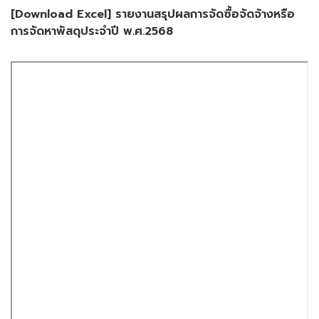
[Download Excel] รายงานสรุปผลการจัดซื้อจัดจ้างหรือ
การจัดหาพัสดุประจำปี พ.ศ.2568
Skip
to
PDF
content