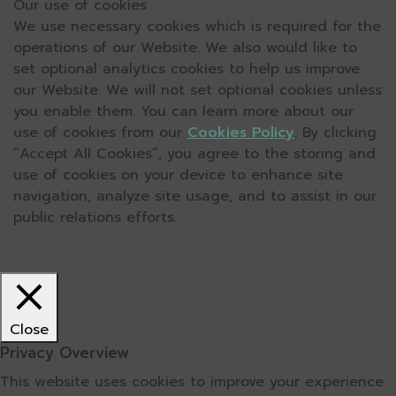
Our use of cookies
We use necessary cookies which is required for the
operations of our Website. We also would like to
set optional analytics cookies to help us improve
our Website. We will not set optional cookies unless
you enable them. You can learn more about our
use of cookies from our
Cookies Policy
. By clicking
“Accept All Cookies”, you agree to the storing and
use of cookies on your device to enhance site
navigation, analyze site usage, and to assist in our
public relations efforts.
Close
Privacy Overview
This website uses cookies to improve your experience