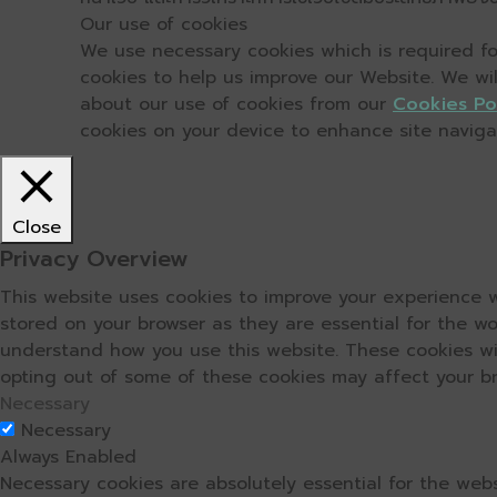
Our use of cookies
We use necessary cookies which is required for
cookies to help us improve our Website. We wi
about our use of cookies from our
Cookies Po
cookies on your device to enhance site navigati
Close
Privacy Overview
This website uses cookies to improve your experience w
stored on your browser as they are essential for the wo
understand how you use this website. These cookies wil
opting out of some of these cookies may affect your b
Necessary
Necessary
Always Enabled
Necessary cookies are absolutely essential for the webs