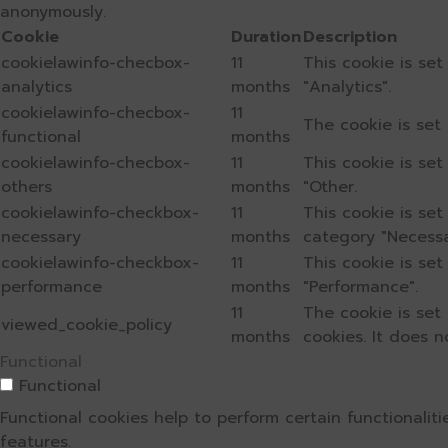
anonymously.
Cookie
Duration
Description
cookielawinfo-checbox-
11
This cookie is se
analytics
months
"Analytics".
cookielawinfo-checbox-
11
The cookie is set
functional
months
cookielawinfo-checbox-
11
This cookie is se
others
months
"Other.
cookielawinfo-checkbox-
11
This cookie is se
necessary
months
category "Necessa
cookielawinfo-checkbox-
11
This cookie is se
performance
months
"Performance".
11
The cookie is set
viewed_cookie_policy
months
cookies. It does n
Functional
Functional
Functional cookies help to perform certain functionalit
features.