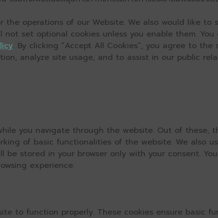
 the operations of our Website. We also would like to s
ll not set optional cookies unless you enable them. You
licy
. By clicking “Accept All Cookies”, you agree to the
on, analyze site usage, and to assist in our public relat
hile you navigate through the website. Out of these, t
rking of basic functionalities of the website. We also u
l be stored in your browser only with your consent. You
rowsing experience.
ite to function properly. These cookies ensure basic fun