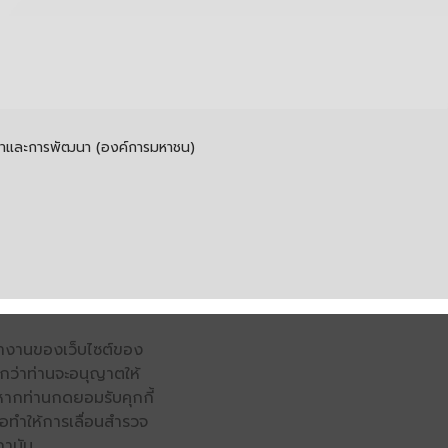
รค้าและการพัฒนา (องค์การมหาชน)
รทำงานของเว็บไซต์ของ
จนกว่าท่านจะอนุญาตให้
หากท่านกดยอมรับคุกกี้
่อทำให้การเลื่อนสำรวจ
ถาบัน