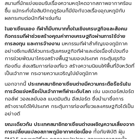
สนามที่นักแข่งยอมรับเรื่องความหฤโหดจากสภาพอากาศร้อน
ชื้น แม้กระทั่งโอลิมปิกฤดูร้อนก็มีข้อกังวลเรื่องอุณหภูมิกับ
ผลกระทบต่อนักกีฬาเช่นกัน
ในอาเซียนเอง กีฬาก็มีบทบาททั้งในเชิงเศรษฐกิจและสังคม
กิจกรรมกีฬาช่วยสร้างคุณค่าทางเศรษฐกิจผ่านการใช้จ่าย
การลงทุน และการจ้างงาน
มหกรรมกีฬาสำคัญของภูมิภาค
อย่างซีเกมส์มีส่วนกระตุ้นเศรษฐกิจกีฬาและต่อเนื่องไปจนถึง
การช่วยพัฒนาโครงสร้างพื้นฐานของประเทศ กระตุ้นธุรกิจ
ท้องถิ่น ส่งเสริมการท่องเที่ยว สร้างความนิยมให้พื้นที่จังหวัดที่
เป็นเจ้าภาพ กระจายความเจริญไปยังภูมิภาค
นอกจากนี้
ประเทศสมาชิกอาเซียนต่างมีความกระตือรือร้นใน
การจัดแข่งหรือเป็นเจ้าภาพกีฬาระดับโลก
เช่น มอเตอร์สปอร์ต
กอล์ฟ วอลเลย์บอล แบดมินตัน อีสปอร์ต ซึ่งนำมาซึ่งการ
สร้างรายได้ให้ประเทศ กระตุ้นการท่องเที่ยวและเศรษฐกิจได้เป็น
อย่างดี
ขณะเดียวกัน ประเทศสมาชิกอาเซียนต่างเผชิญความเสี่ยงจาก
การเปลี่ยนแปลงสภาพภูมิอากาศต่อเนื่อง
ทั้งภัยพิบัติ ฝุ่น