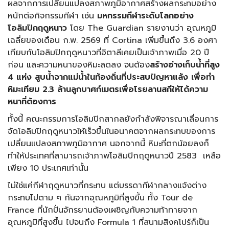
ผลจากการเปลี่ยนแปลงสภาพภูมิอากาศสร้างผลกระทบอย่าง
หนักต่อกิจกรรมกีฬา เช่น
มหกรรมกีฬาระดับโลกอย่าง
โอลิมปิกฤดูหนาว
โดย The Guardian รายงานว่า อุณหภูมิ
เฉลี่ยของเดือน ก.พ. 2569 ที่ Cortina เพิ่มขึ้นถึง 3.6 องศา
เทียบกับโอลิมปิกฤดูหนาวที่อิตาลีเคยเป็นเจ้าภาพเมื่อ 20 ปี
ก่อน และความหนาของหิมะลดลง จนต้อง
สร้างอ่างเก็บน้ำที่สูง
4 แห่ง สูบน้ำจากแม่น้ำในท้องถิ่นที่ประสบปัญหาแล้ง เพื่อทำ
หิมะเทียม 2.3 ล้านลูกบาศก์เมตรเพื่อโรยลานสกีให้ได้ความ
หนาที่ต้องการ
ทั้งนี้ คณะกรรมการโอลิมปิกสากลยังกำลังพิจารณาเลื่อนการ
จัดโอลิมปิกฤดูหนาวให้เร็วขึ้นในอนาคตจากผลกระทบของการ
เปลี่ยนแปลงสภาพภูมิอากาศ นอกจากนี้ หิมะที่ตกน้อยลงก็
ทำให้ประเทศที่สามารถเจ้าภาพโอลิมปิกฤดูหนาวปี 2583 เหลือ
เพียง 10 ประเทศเท่านั้น
ไม่ใช่แค่กีฬาฤดูหนาวที่กระทบ แต่บรรดากีฬากลางแจ้งต่าง
กระทบไปตาม ๆ กันจากอุณหภูมิที่สูงขึ้น ทั้ง Tour de
France ที่นักปั่นจักรยานต้องเผชิญกับความท้าทายจาก
อุณหภูมิที่สูงขึ้น ไปจนถึง Formula 1 ที่สนามสิงคโปร์ก็เป็น