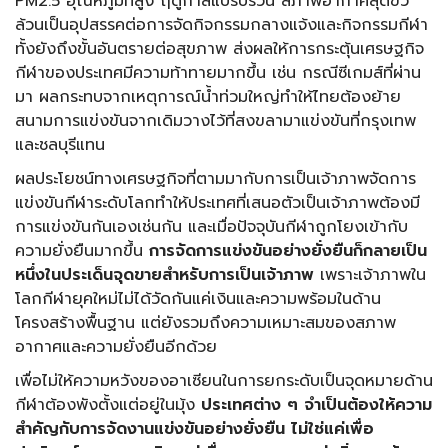
PM2.5 อุณหภูมิที่สูง ฤดูกาลแปรปรวน สภาพอากาศสุดขั้ว
ล้วนเป็นอุปสรรคต่อการจัดกิจกรรมกลางแจ้งและกิจกรรมกีฬา
ทั้งยังถึงขั้นอันตรายต่อสุขภาพ ส่งผลให้การกระตุ้นเศรษฐกิจ
กีฬาของประเทศมีความท้าทายมากขึ้น เช่น กรณีซีเกมส์ที่ผ่าน
มา ผลกระทบจากเหตุการณ์น้ำท่วมใหญ่ทำให้ไทยต้องย้าย
สนามการแข่งขันจากเดิมวางไว้ที่สงขลามาแข่งขันที่กรุงเทพ
และชลบุรีแทน
ผลประโยชน์ทางเศรษฐกิจที่ตามมากับการเป็นเจ้าภาพจัดการ
แข่งขันกีฬาระดับโลกทำให้ประเทศที่เสนอตัวเป็นเจ้าภาพต้องมี
การแข่งขันกันเองเช่นกัน และเมื่อปัจจุบันกีฬาถูกโยงเข้ากับ
ความยั่งยืนมากขึ้น
การจัดการแข่งขันอย่างยั่งยืนก็กลายเป็น
หนึ่งในประเด็นจุดขายสำหรับการเป็นเจ้าภาพ
เพราะเจ้าภาพใน
โลกกีฬายุคใหม่ไม่ได้วัดกันแค่เงินและความพร้อมในด้าน
โครงสร้างพื้นฐาน แต่ยังรวมถึงความเหมาะสมของสภาพ
อากาศและความยั่งยืนอีกด้วย
เพื่อไม่ให้ความหวังของอาเซียนในการยกระดับเป็นจุดหมายด้าน
กีฬาต้องพังตั้งแต่อยู่ในมุ้ง
ประเทศต่าง ๆ จำเป็นต้องให้ความ
สำคัญกับการจัดงานแข่งขันอย่างยั่งยืน ไม่ใช่แค่เพื่อ