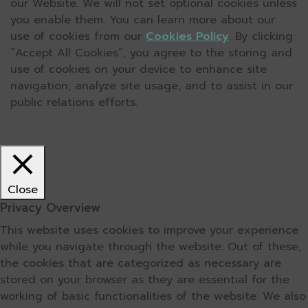
our Website. We will not set optional cookies unless
you enable them. You can learn more about our
use of cookies from our
Cookies Policy
. By clicking
“Accept All Cookies”, you agree to the storing and
use of cookies on your device to enhance site
navigation, analyze site usage, and to assist in our
public relations efforts.
Close
Privacy Overview
This website uses cookies to improve your experience
while you navigate through the website. Out of these,
the cookies that are categorized as necessary are
stored on your browser as they are essential for the
working of basic functionalities of the website. We also