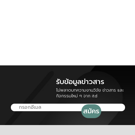
รับข้อมูลข่าวสาร
ไม่พลาดบทความงานวิจัย ข่าวสาร และ
กิจกรรมใหม่ ๆ จาก itd