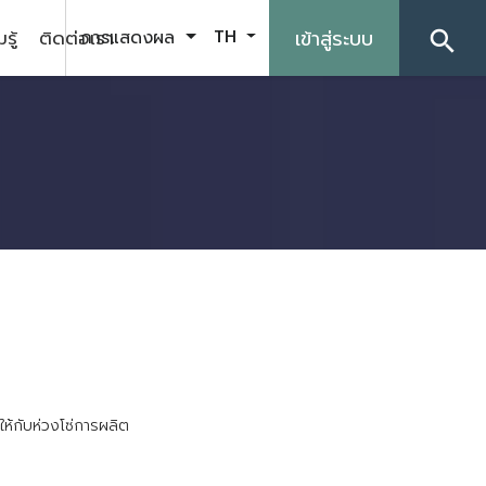
รู้
ติดต่อเรา
เข้าสู่ระบบ
การแสดงผล
TH
search
ใ
ห
ก
บ
ห
ว
ง
โ
ซ
ก
า
ร
ผ
ล
ต