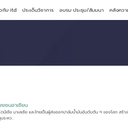
ยวกับ itd
ประเด็นวิชาการ
อบรม ประชุม/สัมมนา
คลังความ
ษ
ย
ช
น
อ
า
เ
ซ
ย
น
โ
ด
น
เ
ซ
ย
ม
า
เ
ล
เ
ซ
ย
แ
ล
ะ
ไ
ท
ย
เ
ป
น
ผ
ส
ง
อ
อ
ก
ป
า
ล
ม
น
ม
น
อ
น
ด
บ
ต
น
ๆ
ข
อ
ง
โ
ล
ก
ส
ร
า
ง
ท
น
ร
ะ
ห
ว
.
.
.