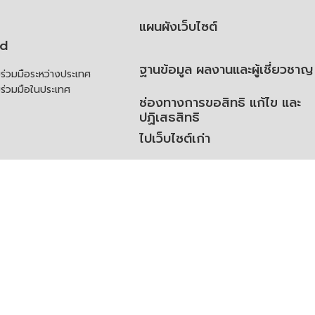
แผนผังเว็บไซต์
td
ฐานข้อมูล ผลงานและผู้เชี่ยวชาญ
่วมมือระหว่างประเทศ
ร่วมมือในประเทศ
ช่องทางการขอสิทธิ แก้ไข และ
ปฏิเสธสิทธิ
ไปเว็บไซต์เก่า
ความคิดเห็น
ย
้สิทธิของเจ้าของข้อมูลส่วน
ิ่มเติม
ูลเปิด (Open Dataset)