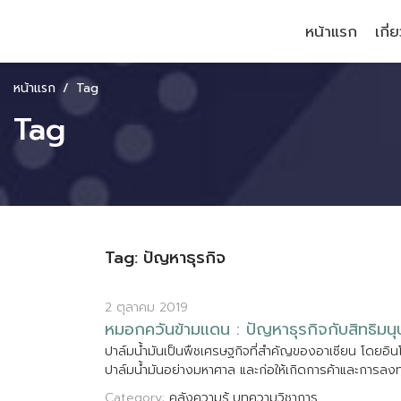
หน้าแรก
เกี่
หน้าแรก
Tag
Tag
Tag: ปัญหาธุรกิจ
2 ตุลาคม 2019
ห
ม
อ
ก
ค
ว
น
ข
า
ม
แ
ด
น
:
ป
ญ
ห
า
ธ
ร
ก
จ
ก
บ
ส
ท
ธ
ม
น
ป
า
ล
ม
น
ม
น
เ
ป
น
พ
ช
เ
ศ
ร
ษ
ฐ
ก
จ
ท
ส
ค
ญ
ข
อ
ง
อ
า
เ
ซ
ย
น
โ
ด
ย
อ
น
ป
า
ล
ม
น
ม
น
อ
ย
า
ง
ม
ห
า
ศ
า
ล
แ
ล
ะ
ก
อ
ใ
ห
เ
ก
ด
ก
า
ร
ค
า
แ
ล
ะ
ก
า
ร
ล
ง
Category:
คลังความรู้
บทความวิชาการ