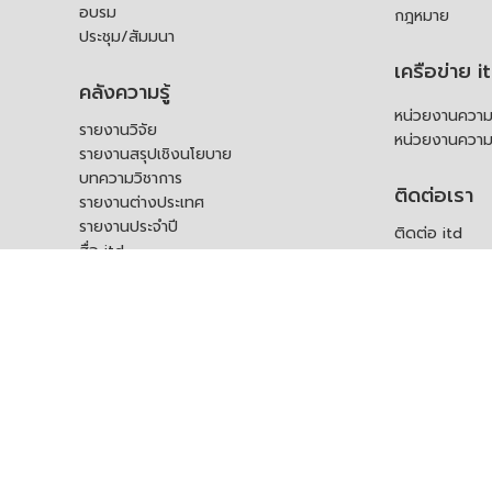
อบรม
กฎหมาย
ประชุม/สัมมนา
เครือข่าย i
คลังความรู้
หน่วยงานความร
รายงานวิจัย
หน่วยงานความ
รายงานสรุปเชิงนโยบาย
บทความวิชาการ
ติดต่อเรา
รายงานต่างประเทศ
รายงานประจำปี
ติดต่อ itd
สื่อ itd
ร้องเรียน
เอกสารเผยแพร่อื่น ๆ
ช่องทางรับฟัง
คำถามที่พบบ่อ
แบบคำร้องขอใช
บุคคล
สอบถามข้อมูลเพ
ร้องขอชุดข้อม