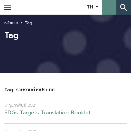
search
TH
หน้าแรก
Tag
Tag
Tag: รายงานต่างประเทศ
3 กุมภาพันธ์ 2021
S
D
G
s
T
a
r
g
e
t
s
T
r
a
n
s
l
a
t
i
o
n
B
o
o
k
l
e
t