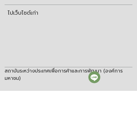
ไปเว็บไซต์เก่า
สถาบันระหว่างประเทศเพื่อการค้าและการพัฒนา (องค์การ
มหาชน)
สถาบันระหว่างประเทศเพื่อการค้าและการพัฒนา
(องค์การมหาชน)
ชั้น 8 อาคารวิทยพัฒนา จุฬาลงกรณ์มหาวิทยาลัย ซอยจุฬา 12 ถนน
พญาไท แขวงวังใหม่ เขตปทุมวัน กรุงเทพฯ 10330