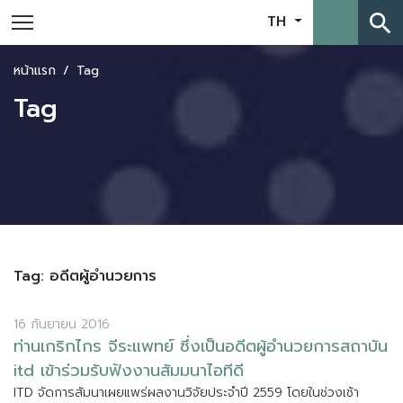
search
TH
หน้าแรก
Tag
Tag
Tag: อดีตผู้อำนวยการ
16 กันยายน 2016
ท
า
น
เ
ก
ร
ก
ไ
ก
ร
จ
ร
ะ
แ
พ
ท
ย
ซ
ง
เ
ป
น
อ
ด
ต
ผ
อ
น
ว
ย
ก
า
ร
ส
ถ
า
บ
น
i
t
d
เ
ข
า
ร
ว
ม
ร
บ
ฟ
ง
ง
า
น
ส
ม
ม
น
า
ไ
อ
ท
ด
I
T
D
จ
ด
ก
า
ร
ส
ม
น
า
เ
ผ
ย
แ
พ
ร
ผ
ล
ง
า
น
ว
จ
ย
ป
ร
ะ
จ
ป
2
5
5
9
โ
ด
ย
ใ
น
ช
ว
ง
เ
ช
า