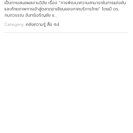
เ
ป
น
ก
า
ร
เ
ส
น
อ
ผ
ล
ง
า
น
ว
จ
ย
เ
ร
อ
ง
“
ก
า
ร
พ
ฒ
น
า
ค
ว
า
ม
ส
า
ม
า
ร
ถ
ใ
น
ก
า
ร
แ
ข
ง
ข
น
แ
ล
ะ
ศ
ก
ย
ภ
า
พ
ก
า
ร
เ
ข
า
ส
ต
ล
า
ด
อ
า
เ
ซ
ย
น
ข
อ
ง
ภ
า
ค
บ
ร
ก
า
ร
ไ
ท
ย
”
โ
ด
ย
ม
ด
ร
.
ก
น
ก
ว
ร
ร
ณ
จ
น
ท
ร
เ
จ
ร
ญ
ช
ย
แ
.
.
.
Category:
คลังความรู้
สื่อ itd