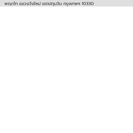
พญาไท แขวงวังใหม่ เขตปทุมวัน กรุงเทพฯ 10330
โทรศัพท์:
+66 (0) 2216 1894-7
โทรสาร:
+66 (0) 2216 1898-9
อีเมล:
info@itd.or.th
งานรับส่งหนังสือ งานสารบรรณ และอื่น ๆ
โทรศัพท์:
+66 (0) 2216 1898-9 ต่อ 166 หรือ 0
อีเมลสารบรรณกลาง:
saraban@itd.or.th
ติดตาม itd