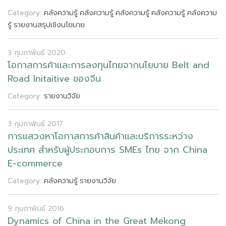
Category:
คลังความรู้
คลังความรู้
คลังความรู้
คลังความรู้
คลังความ
รู้
รายงานสรุปเชิงนโยบาย
3 กุมภาพันธ์ 2020
โ
อ
ก
า
ส
ก
า
ร
ค
า
แ
ล
ะ
ก
า
ร
ล
ง
ท
น
ไ
ท
ย
จ
า
ก
น
โ
ย
บ
า
ย
B
e
l
t
a
n
d
R
o
a
d
I
n
i
t
a
i
t
i
v
e
ข
อ
ง
จ
น
Category:
รายงานวิจัย
3 กุมภาพันธ์ 2017
ก
า
ร
แ
ส
ว
ง
ห
า
โ
อ
ก
า
ส
ก
า
ร
ค
า
ส
น
ค
า
แ
ล
ะ
บ
ร
ก
า
ร
ร
ะ
ห
ว
า
ง
ป
ร
ะ
เ
ท
ศ
ส
ห
ร
บ
ผ
ป
ร
ะ
ก
อ
บ
ก
า
ร
S
M
E
s
ไ
ท
ย
จ
า
ก
C
h
i
n
a
E
-
c
o
m
m
e
r
c
e
Category:
คลังความรู้
รายงานวิจัย
9 กุมภาพันธ์ 2016
D
y
n
a
m
i
c
s
o
f
C
h
i
n
a
i
n
t
h
e
G
r
e
a
t
M
e
k
o
n
g