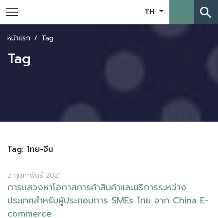
search
TH
หน้าแรก
Tag
Tag
Tag: ไทย-จีน
2 กุมภาพันธ์ 2021
ก
า
ร
แ
ส
ว
ง
ห
า
โ
อ
ก
า
ส
ก
า
ร
ค
า
ส
น
ค
า
แ
ล
ะ
บ
ร
ก
า
ร
ร
ะ
ห
ว
า
ง
ป
ร
ะ
เ
ท
ศ
ส
ห
ร
บ
ผ
ป
ร
ะ
ก
อ
บ
ก
า
ร
S
M
E
s
ไ
ท
ย
จ
า
ก
C
h
i
n
a
E
-
c
o
m
m
e
r
c
e