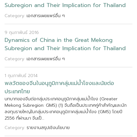
S
u
b
r
e
g
i
o
n
a
n
d
T
h
e
i
r
I
m
p
l
i
c
a
t
i
o
n
f
o
r
T
h
a
i
l
a
n
d
Category:
เอกสารเผยแพร่อื่น ๆ
9 กุมภาพันธ์ 2016
D
y
n
a
m
i
c
s
o
f
C
h
i
n
a
i
n
t
h
e
G
r
e
a
t
M
e
k
o
n
g
S
u
b
r
e
g
i
o
n
a
n
d
T
h
e
i
r
I
m
p
l
i
c
a
t
i
o
n
f
o
r
T
h
a
i
l
a
n
d
Category:
เอกสารเผยแพร่อื่น ๆ
1 กุมภาพันธ์ 2014
พ
ล
ว
ต
ข
อ
ง
จ
น
ใ
น
อ
น
ภ
ม
ภ
า
ค
ล
ม
แ
ม
น
า
โ
ข
ง
แ
ล
ะ
น
ย
ต
อ
ป
ร
ะ
เ
ท
ศ
ไ
ท
ย
บ
ท
บ
า
ท
ข
อ
ง
จ
น
ต
อ
ก
ล
ม
ป
ร
ะ
เ
ท
ศ
อ
น
ภ
ม
ภ
า
ค
ล
ม
แ
ม
น
โ
ข
ง
(
G
r
e
a
t
e
r
M
e
k
o
n
g
S
u
b
r
e
g
i
o
n
:
G
M
S
)
(
1
)
จ
น
ถ
อ
เ
ป
น
ป
ร
ะ
เ
ท
ศ
ค
ค
า
ส
ค
ญ
แ
ล
ะ
น
ก
ล
ง
ท
น
ร
า
ย
ใ
ห
ญ
ใ
น
ก
ล
ม
ป
ร
ะ
เ
ท
ศ
อ
น
ภ
ม
ภ
า
ค
ล
ม
แ
ม
น
โ
ข
ง
(
G
M
S
)
โ
ด
ย
ป
2
5
5
6
ท
ผ
า
น
ม
า
จ
น
เ
ป
.
.
.
Category:
รายงานสรุปเชิงนโยบาย