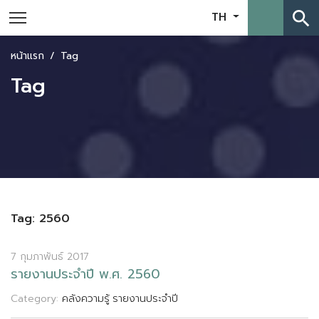
search
TH
หน้าแรก
Tag
Tag
Tag: 2560
7 กุมภาพันธ์ 2017
ร
า
ย
ง
า
น
ป
ร
ะ
จ
ป
พ
.
ศ
.
2
5
6
0
Category:
คลังความรู้
รายงานประจำปี