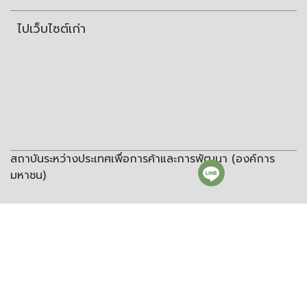
ไปเว็บไซต์เก่า
สถาบันระหว่างประเทศเพื่อการค้าและการพัฒนา (องค์การ
มหาชน)
สถาบันระหว่างประเทศเพื่อการค้าและการพัฒนา
(องค์การมหาชน)
ชั้น 8 อาคารวิทยพัฒนา จุฬาลงกรณ์มหาวิทยาลัย ซอยจุฬา 12 ถนน
พญาไท แขวงวังใหม่ เขตปทุมวัน กรุงเทพฯ 10330