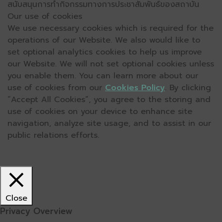
สนับสนุนการทำกิจกรรมทางการประชาสัมพันธ์ของสถาบัน
Our use of cookies
We use necessary cookies which is required for the
operations of our Website. We also would like to
set optional analytics cookies to help us improve
our Website. We will not set optional cookies unless
you enable them. You can learn more about our
use of cookies from our
Cookies Policy
. By clicking
“Accept All Cookies”, you agree to the storing and
use of cookies on your device to enhance site
navigation, analyze site usage, and to assist in our
public relations efforts.
Close
Privacy Overview