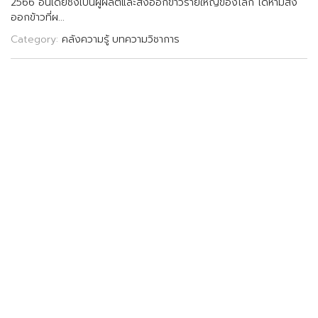
2
5
6
6
อ
น
เ
ด
ย
ซ
ง
เ
ป
น
ผ
ผ
ล
ต
แ
ล
ะ
ส
ง
อ
อ
ก
ข
า
ว
ร
า
ย
ใ
ห
ญ
ข
อ
ง
โ
ล
ก
ไ
ด
ห
า
ม
ส
ง
อ
อ
ก
ข
า
ว
ท
ผ
.
.
.
Category:
คลังความรู้
บทความวิชาการ