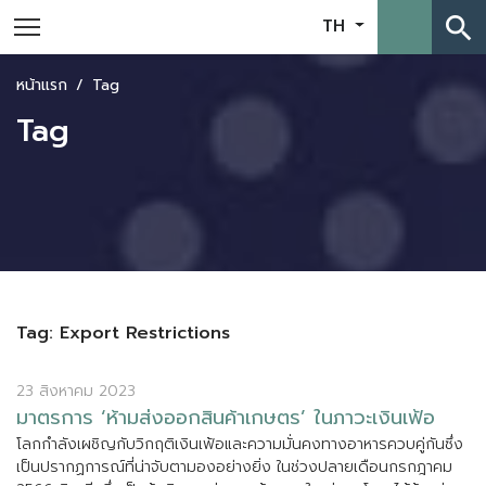
search
TH
หน้าแรก
Tag
Tag
Tag: Export Restrictions
23 สิงหาคม 2023
ม
า
ต
ร
ก
า
ร
‘
ห
า
ม
ส
ง
อ
อ
ก
ส
น
ค
า
เ
ก
ษ
ต
ร
’
ใ
น
ภ
า
ว
ะ
เ
ง
น
เ
ฟ
อ
โ
ล
ก
ก
ล
ง
เ
ผ
ช
ญ
ก
บ
ว
ก
ฤ
ต
เ
ง
น
เ
ฟ
อ
แ
ล
ะ
ค
ว
า
ม
ม
น
ค
ง
ท
า
ง
อ
า
ห
า
ร
ค
ว
บ
ค
ก
น
ซ
ง
เ
ป
น
ป
ร
า
ก
ฏ
ก
า
ร
ณ
ท
น
า
จ
บ
ต
า
ม
อ
ง
อ
ย
า
ง
ย
ง
ใ
น
ช
ว
ง
ป
ล
า
ย
เ
ด
อ
น
ก
ร
ก
ฎ
า
ค
ม