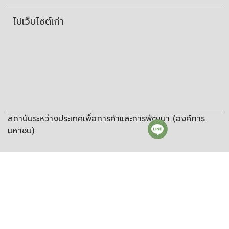
ไปเว็บไซต์เก่า
สถาบันระหว่างประเทศเพื่อการค้าและการพัฒนา (องค์การ
มหาชน)
สถาบันระหว่างประเทศเพื่อการค้าและการพัฒนา
(องค์การมหาชน)
ชั้น 8 อาคารวิทยพัฒนา จุฬาลงกรณ์มหาวิทยาลัย ซอยจุฬา 12 ถนน
พญาไท แขวงวังใหม่ เขตปทุมวัน กรุงเทพฯ 10330