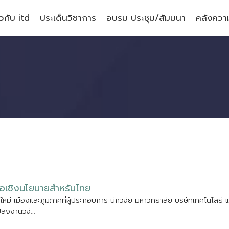
ยวกับ itd
ประเด็นวิชาการ
อบรม ประชุม/สัมมนา
คลังความ
อ
เ
ช
ง
น
โ
ย
บ
า
ย
ส
ห
ร
บ
ไ
ท
ย
ย
ใ
ห
ม
เ
ม
อ
ง
แ
ล
ะ
ภ
ม
ภ
า
ค
ท
ผ
ป
ร
ะ
ก
อ
บ
ก
า
ร
น
ก
ว
จ
ย
ม
ห
า
ว
ท
ย
า
ล
ย
บ
ร
ษ
ท
เ
ท
ค
โ
น
โ
ล
ย
แ
ป
ล
ง
ง
า
น
ว
จ
.
.
.