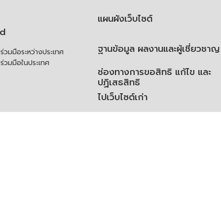
แผนผังเว็บไซต์
td
ฐานข้อมูล ผลงานและผู้เชี่ยวชาญ
่วมมือระหว่างประเทศ
ร่วมมือในประเทศ
ช่องทางการขอสิทธิ แก้ไข และ
ปฏิเสธสิทธิ
ไปเว็บไซต์เก่า
ความคิดเห็น
ย
้สิทธิของเจ้าของข้อมูลส่วน
ิ่มเติม
ูลเปิด (Open Dataset)