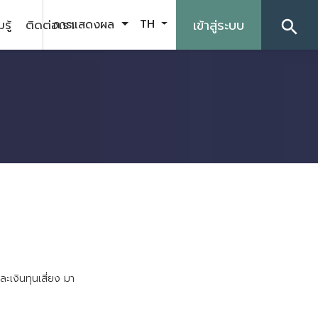
รู้
ติดต่อเรา
เข้าสู่ระบบ
การแสดงผล
TH
search
ล
ะ
เ
ง
น
ท
น
เ
ส
ย
ง
ม
า