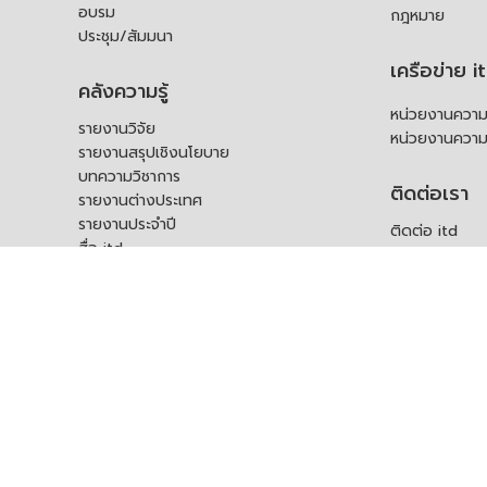
อบรม
กฎหมาย
ประชุม/สัมมนา
เครือข่าย i
คลังความรู้
หน่วยงานความร
รายงานวิจัย
หน่วยงานความ
รายงานสรุปเชิงนโยบาย
บทความวิชาการ
ติดต่อเรา
รายงานต่างประเทศ
รายงานประจำปี
ติดต่อ itd
สื่อ itd
ร้องเรียน
เอกสารเผยแพร่อื่น ๆ
ช่องทางรับฟัง
คำถามที่พบบ่อ
แบบคำร้องขอใช
บุคคล
สอบถามข้อมูลเพ
ร้องขอชุดข้อม