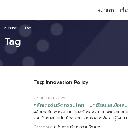
หน้าแรก
เกี่
หน้าแรก
Tag
Tag
Tag: Innovation Policy
22 กันยายน 2025
ค
ล
ส
เ
ต
อ
ร
น
ว
ต
ก
ร
ร
ม
โ
ล
ก
:
บ
ท
เ
ร
ย
น
แ
ล
ะ
ข
อ
เ
ส
น
ค
ล
ส
เ
ต
อ
ร
น
ว
ต
ก
ร
ร
ม
น
บ
เ
ป
น
ห
ว
ใ
จ
ข
อ
ง
ร
ะ
บ
บ
น
ว
ต
ก
ร
ร
ม
ส
ม
ร
ว
ม
ต
ว
ก
น
ห
น
า
แ
น
น
ม
ก
จ
ะ
ส
า
ม
า
ร
ถ
ส
ร
า
ง
อ
ง
ค
ค
ว
า
ม
ร
ใ
ห
ม
แ
Category:
คลังความรู้
บทความวิชาการ