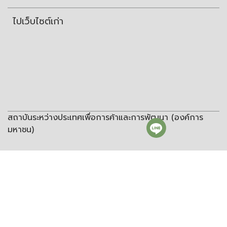
ไปเว็บไซต์เก่า
สถาบันระหว่างประเทศเพื่อการค้าและการพัฒนา (องค์การ
มหาชน)
สถาบันระหว่างประเทศเพื่อการค้าและการพัฒนา
(องค์การมหาชน)
ชั้น 8 อาคารวิทยพัฒนา จุฬาลงกรณ์มหาวิทยาลัย ซอยจุฬา 12 ถนน
พญาไท แขวงวังใหม่ เขตปทุมวัน กรุงเทพฯ 10330