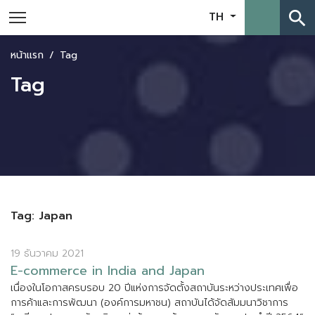
search
TH
หน้าแรก
Tag
Tag
Tag: Japan
19 ธันวาคม 2021
E
-
c
o
m
m
e
r
c
e
i
n
I
n
d
i
a
a
n
d
J
a
p
a
n
เ
น
อ
ง
ใ
น
โ
อ
ก
า
ส
ค
ร
บ
ร
อ
บ
2
0
ป
แ
ห
ง
ก
า
ร
จ
ด
ต
ง
ส
ถ
า
บ
น
ร
ะ
ห
ว
า
ง
ป
ร
ะ
เ
ท
ศ
เ
พ
อ
ก
า
ร
ค
า
แ
ล
ะ
ก
า
ร
พ
ฒ
น
า
(
อ
ง
ค
ก
า
ร
ม
ห
า
ช
น
)
ส
ถ
า
บ
น
ไ
ด
จ
ด
ส
ม
ม
น
า
ว
ช
า
ก
า
ร