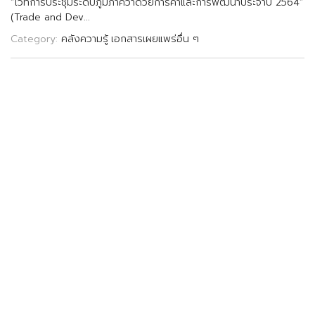
“
เ
ว
ท
ก
า
ร
ป
ร
ะ
ช
ม
ร
ะ
ด
บ
ภ
ม
ภ
า
ค
ว
า
ด
ว
ย
ก
า
ร
ค
า
แ
ล
ะ
ก
า
ร
พ
ฒ
น
า
ป
ร
ะ
จ
ป
2
5
6
4
”
(
T
r
a
d
e
a
n
d
D
e
v
.
.
.
Category:
คลังความรู้
เอกสารเผยแพร่อื่น ๆ