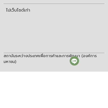
ไปเว็บไซต์เก่า
สถาบันระหว่างประเทศเพื่อการค้าและการพัฒนา (องค์การ
มหาชน)
สถาบันระหว่างประเทศเพื่อการค้าและการพัฒนา
(องค์การมหาชน)
ชั้น 8 อาคารวิทยพัฒนา จุฬาลงกรณ์มหาวิทยาลัย ซอยจุฬา 12 ถนน
พญาไท แขวงวังใหม่ เขตปทุมวัน กรุงเทพฯ 10330