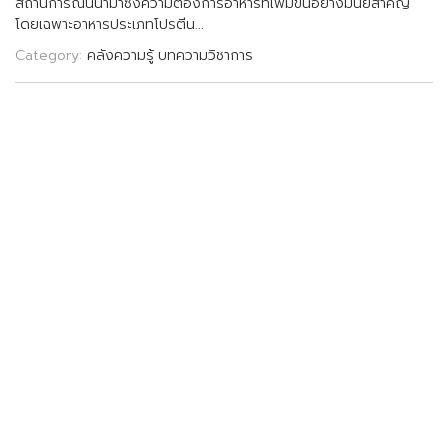
ส
ถ
า
น
ก
า
ร
ณ
น
น
ม
า
ซ
ง
ค
ว
า
ม
ต
อ
ง
ก
า
ร
อ
า
ห
า
ร
ท
เ
พ
ม
ข
น
อ
ย
า
ง
ม
น
ย
ส
ค
ญ
โ
ด
ย
เ
ฉ
พ
า
ะ
อ
า
ห
า
ร
ป
ร
ะ
เ
ภ
ท
โ
ป
ร
ต
น
.
.
.
Category:
คลังความรู้
บทความวิชาการ