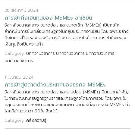
28 สิงหาคม 2024
ก
า
ร
เ
ข
า
ถ
ง
เ
ง
น
ท
น
ข
อ
ง
M
S
M
E
s
อ
า
เ
ซ
ย
น
ว
ส
า
ห
ก
จ
ข
น
า
ด
ก
ล
า
ง
ข
น
า
ด
ย
อ
ม
แ
ล
ะ
ข
น
า
ด
เ
ล
ก
(
M
S
M
E
s
)
เ
ป
น
ก
ล
ไ
ก
ส
ค
ญ
ใ
น
ก
า
ร
ข
บ
เ
ค
ล
อ
น
เ
ศ
ร
ษ
ฐ
ก
จ
ใ
น
ก
ล
ม
ป
ร
ะ
เ
ท
ศ
อ
า
เ
ซ
ย
น
โ
ด
ย
เ
ฉ
พ
า
ะ
อ
ย
า
ง
ย
ง
ใ
น
ก
า
ร
เ
ป
น
แ
ห
ล
ง
ร
อ
ง
ร
บ
ก
า
ร
จ
า
ง
ง
า
น
อ
ย
า
ง
ไ
ร
ก
ต
า
ม
ก
า
ร
เ
ข
า
ถ
ง
แ
ห
ล
ง
เ
ง
น
ท
น
ถ
อ
เ
ป
น
ค
ว
า
ม
ท
า
.
.
.
Category:
บทความวิชาการ
บทความวิชาการ
บทความวิชาการ
บทความวิชาการ
1 เมษายน 2024
ก
า
ร
เ
ข
า
ส
ต
ล
า
ด
ต
า
ง
ป
ร
ะ
เ
ท
ศ
ข
อ
ง
ธ
ร
ก
จ
M
S
M
E
s
ว
ส
า
ห
ก
จ
ข
น
า
ด
ก
ล
า
ง
ข
น
า
ด
ย
อ
ม
แ
ล
ะ
ร
า
ย
ย
อ
ย
(
M
S
M
E
s
)
ม
บ
ท
บ
า
ท
ส
ค
ญ
ใ
น
ก
า
ร
พ
ฒ
น
า
เ
ศ
ร
ษ
ฐ
ก
จ
ฐ
า
น
ร
า
ก
แ
ล
ะ
เ
ศ
ร
ษ
ฐ
ก
จ
โ
ด
ย
ภ
า
พ
ร
ว
ม
โ
ด
ย
เ
ฉ
พ
า
ะ
ใ
น
ก
ล
ม
ป
ร
ะ
เ
ท
ศ
ก
ล
ง
พ
ฒ
น
า
แ
ล
ะ
ป
ร
ะ
เ
ท
ศ
พ
ฒ
น
า
น
อ
ย
ท
ส
ด
ธ
ร
ก
จ
M
S
M
E
s
ท
ว
โ
ล
ก
ม
จ
น
ว
น
ก
ว
า
9
0
%
จ
ง
ท
ใ
.
.
.
Category:
คลังความรู้