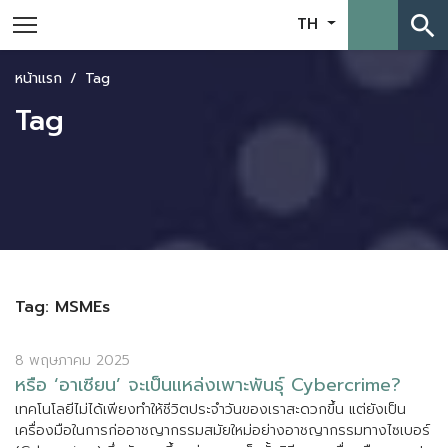
search
TH
หน้าแรก
Tag
Tag
Tag: MSMEs
8 พฤษภาคม 2025
ห
ร
อ
‘
อ
า
เ
ซ
ย
น
’
จ
ะ
เ
ป
น
แ
ห
ล
ง
เ
พ
า
ะ
พ
น
ธ
C
y
b
e
r
c
r
i
m
e
?
เ
ท
ค
โ
น
โ
ล
ย
ไ
ม
ไ
ด
เ
พ
ย
ง
ท
ใ
ห
ช
ว
ต
ป
ร
ะ
จ
ว
น
ข
อ
ง
เ
ร
า
ส
ะ
ด
ว
ก
ข
น
แ
ต
ย
ง
เ
ป
น
เ
ค
ร
อ
ง
ม
อ
ใ
น
ก
า
ร
ก
อ
อ
า
ช
ญ
า
ก
ร
ร
ม
ส
ม
ย
ใ
ห
ม
อ
ย
า
ง
อ
า
ช
ญ
า
ก
ร
ร
ม
ท
า
ง
ไ
ซ
เ
บ
อ
ร