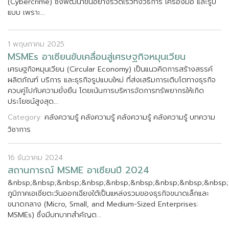
(
C
y
b
e
r
c
r
i
m
e
)
ซ
ง
พ
ฒ
น
า
ข
น
อ
ย
า
ง
ร
ว
ด
เ
ร
ว
ท
ง
ว
ธ
ก
า
ร
เ
ค
ร
อ
ง
ม
อ
แ
ล
ะ
ร
ป
แ
บ
บ
เ
พ
ร
า
ะ
.
.
.
1 พฤษภาคม 2025
M
S
M
E
s
อ
า
เ
ซ
ย
น
ข
บ
เ
ค
ล
อ
น
ส
เ
ศ
ร
ษ
ฐ
ก
จ
ห
ม
น
เ
ว
ย
น
เ
ศ
ร
ษ
ฐ
ก
จ
ห
ม
น
เ
ว
ย
น
(
C
i
r
c
u
l
a
r
E
c
o
n
o
m
y
)
เ
ป
น
แ
น
ว
ค
ด
ก
า
ร
ส
ร
า
ง
ส
ร
ร
ค
ผ
ล
ต
ภ
ณ
ฑ
บ
ร
ก
า
ร
แ
ล
ะ
ธ
ร
ก
จ
ร
ป
แ
บ
บ
ใ
ห
ม
ท
ส
ง
เ
ส
ร
ม
ก
า
ร
เ
ต
บ
โ
ต
ท
า
ง
ธ
ร
ก
จ
ค
ว
บ
ค
ไ
ป
ก
บ
ค
ว
า
ม
ย
ง
ย
น
โ
ด
ย
เ
น
น
ก
า
ร
บ
ร
ห
า
ร
จ
ด
ก
า
ร
ท
ร
พ
ย
า
ก
ร
ใ
ห
เ
ก
ด
ป
ร
ะ
โ
ย
ช
น
ส
ง
ส
ด
.
.
.
Category:
คลังความรู้
คลังความรู้
คลังความรู้
คลังความรู้
บทความ
วิชาการ
16 ธันวาคม 2024
ส
ถ
า
น
ก
า
ร
ณ
M
S
M
E
อ
า
เ
ซ
ย
น
ป
2
0
2
4
&
n
b
s
p
;
&
n
b
s
p
;
&
n
b
s
p
;
&
n
b
s
p
;
&
n
b
s
p
;
&
n
b
s
p
;
&
n
b
s
p
;
&
n
b
s
p
;
&
n
b
s
p
;
ภ
ม
ภ
า
ค
เ
อ
เ
ช
ย
ต
ะ
ว
น
อ
อ
ก
เ
ฉ
ย
ง
ใ
ต
เ
ป
น
แ
ห
ล
ง
ร
ว
ม
ข
อ
ง
ธ
ร
ก
จ
ข
น
า
ด
เ
ล
ก
แ
ล
ะ
ข
น
า
ด
ก
ล
า
ง
(
M
i
c
r
o
,
S
m
a
l
l
,
a
n
d
M
e
d
i
u
m
-
S
i
z
e
d
E
n
t
e
r
p
r
i
s
e
s
:
M
S
M
E
s
)
ซ
ง
ม
บ
ท
บ
า
ท
ส
ค
ญ
ต
.
.
.