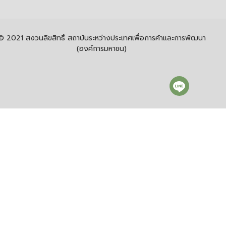
© 2021 สงวนลิขสิทธิ์ สถาบันระหว่างประเทศเพื่อการค้าและการพัฒนา
(องค์การมหาชน)
อนุญาตให้นำผลงานไปใช้ ทำซ้ำ แจกจ่าย หรือดัดแปลงงานนั้นได้ โดย
ต้องระบุที่มาและต้องไม่ใช่เพื่อการค้า
การใช้คุกกี้ของ itd
สถาบันระหว่างประเทศเพื่อการค้าและการพัฒนา (องค์การ
มหาชน) หรือ สคพ. (itd) ใช้คุกกี้ที่มีความจำเป็นอย่างยิ่งต่อ
การทำงานของเว็บไซต์ของสถาบัน และประสงค์จะใช้คุกกี้ทาง
เลือกเพื่อช่วยให้สามารถปรับปรุงเว็บไซต์ของ สถาบัน ทั้งนี้