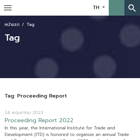
search
TH
หน้าแรก
Tag
Tag
Tag: Proceeding Report
24 พฤษภาคม 2023
P
r
o
c
e
e
d
i
n
g
R
e
p
o
r
t
2
0
2
2
I
n
t
h
i
s
y
e
a
r
,
t
h
e
I
n
t
e
r
n
a
t
i
o
n
a
l
I
n
s
t
i
t
u
t
e
f
o
r
T
r
a
d
e
a
n
d
D
e
v
e
l
o
p
m
e
n
t
(
I
T
D
)
i
s
h
o
n
o
r
e
d
t
o
o
r
g
a
n
i
z
e
a
n
a
n
n
u
a
l
T
r
a
d
e