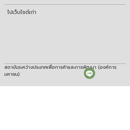
ไปเว็บไซต์เก่า
สถาบันระหว่างประเทศเพื่อการค้าและการพัฒนา (องค์การ
มหาชน)
สถาบันระหว่างประเทศเพื่อการค้าและการพัฒนา
(องค์การมหาชน)
ชั้น 8 อาคารวิทยพัฒนา จุฬาลงกรณ์มหาวิทยาลัย ซอยจุฬา 12 ถนน
พญาไท แขวงวังใหม่ เขตปทุมวัน กรุงเทพฯ 10330