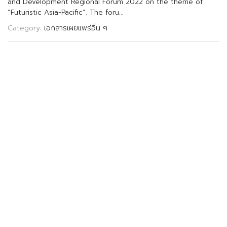
a
n
d
D
e
v
e
l
o
p
m
e
n
t
R
e
g
i
o
n
a
l
F
o
r
u
m
2
0
2
2
o
n
t
h
e
t
h
e
m
e
o
f
“
F
u
t
u
r
i
s
t
i
c
A
s
i
a
-
P
a
c
i
f
c
”
.
T
h
e
f
o
r
u
.
.
.
Category:
เอกสารเผยแพร่อื่น ๆ