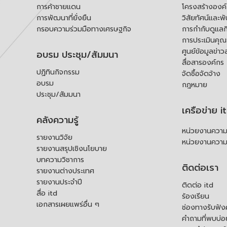
การค้าชายแดน
โครงสร้างองค
การพัฒนาที่ยั่งยืน
วิสัยทัศน์และพ
กรอบความร่วมมือทางเศรษฐกิจ
การกำกับดูแลก
การประเมินคุ
ศูนย์ข้อมูลข่าว
อบรม ประชุม/สัมมนา
สื่อสารองค์กร
ปฏิทินกิจกรรม
จัดซื้อจัดจ้าง
อบรม
กฎหมาย
ประชุม/สัมมนา
เครือข่าย i
คลังความรู้
หน่วยงานความร
รายงานวิจัย
หน่วยงานความ
รายงานสรุปเชิงนโยบาย
บทความวิชาการ
ติดต่อเรา
รายงานต่างประเทศ
รายงานประจำปี
ติดต่อ itd
สื่อ itd
ร้องเรียน
เอกสารเผยแพร่อื่น ๆ
ช่องทางรับฟัง
คำถามที่พบบ่อ