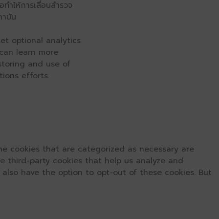
่อทำให้การเลื่อนสำรวจ
ถาบัน
et optional analytics
 can learn more
 storing and use of
ions efforts.
he cookies that are categorized as necessary are
se third-party cookies that help us analyze and
 also have the option to opt-out of these cookies. But