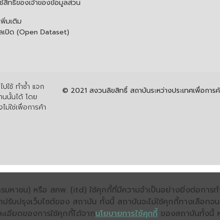
้สิทธิของเจ้าของข้อมูลส่วน
ิ่มเติม
ูลเปิด (Open Dataset)
ปใช้ ทำซ้ำ แจก
© 2021 สงวนลิขสิทธิ์ สถาบันระหว่างประเทศเพื่อกา
นนั้นได้ โดย
ไม่ใช่เพื่อการค้า
มหาชน) หรือ สคพ. (itd) ใช้คุกกี้ที่มีความจำเป็นอย่างยิ่งต่อกา
ถปรับปรุงเว็บไซต์ของ สถาบัน ทั้งนี้ สถาบันจะไม่ใช้คุกกี้ทางเลือก
ะเอียดของการใช้คุกกี้ได้จาก
นโยบายการใช้คุกกี้
ของสถาบันทั้งนี้ 