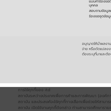
แบบคำร้องขอใช
บุคคล
สอบถามข้อมูลเพ
ร้องขอชุดข้อม
อนุญาตให้นำผลงานไ
จ่าย หรือดัดแปลงงา
ต้องระบุที่มาและต้อง
การใช้คุกกี้ของ itd
สถาบันระหว่างประเทศเพื่อการค้าและการพัฒนา (องค์การ
สถาบัน และประสงค์จะใช้คุกกี้ทางเลือกเพื่อช่วยให้สามาร
สถาบัน เปิดใช้งานคุกกี้ดังกล่าว ท่านสามารถศึกษารายล