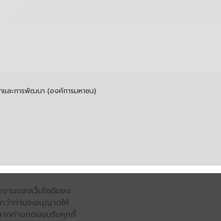
รค้าและการพัฒนา (องค์การมหาชน)
รทำงานของเว็บไซต์ของ
จนกว่าท่านจะอนุญาตให้
หากท่านกดยอมรับคุกกี้