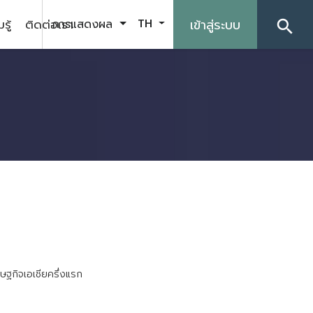
รู้
ติดต่อเรา
เข้าสู่ระบบ
การแสดงผล
TH
search
ษ
ฐ
ก
จ
เ
อ
เ
ช
ย
ค
ร
ง
แ
ร
ก