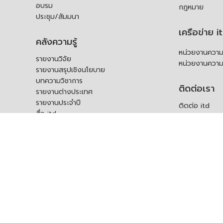
อบรม
กฎหมาย
ประชุม/สัมมนา
เครือข่าย i
คลังความรู้
หน่วยงานความร
รายงานวิจัย
หน่วยงานความ
รายงานสรุปเชิงนโยบาย
บทความวิชาการ
ติดต่อเรา
รายงานต่างประเทศ
รายงานประจำปี
ติดต่อ itd
สื่อ itd
ร้องเรียน
เอกสารเผยแพร่อื่น ๆ
ช่องทางรับฟัง
คำถามที่พบบ่อ
แบบคำร้องขอใช
บุคคล
สอบถามข้อมูลเพ
ร้องขอชุดข้อม