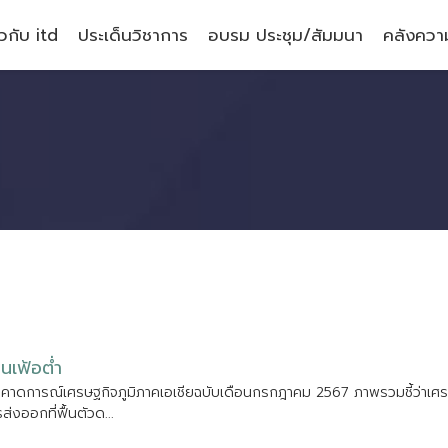
ยวกับ itd
ประเด็นวิชาการ
อบรม ประชุม/สัมมนา
คลังความ
ง
น
เ
ฟ
อ
ต
ร
ค
า
ด
ก
า
ร
ณ
เ
ศ
ร
ษ
ฐ
ก
จ
ภ
ม
ภ
า
ค
เ
อ
เ
ช
ย
ฉ
บ
บ
เ
ด
อ
น
ก
ร
ก
ฎ
า
ค
ม
2
5
6
7
ภ
า
พ
ร
ว
ม
ช
ว
า
เ
ศ
ร
ร
ส
ง
อ
อ
ก
ท
ฟ
น
ต
ว
ด
.
.
.