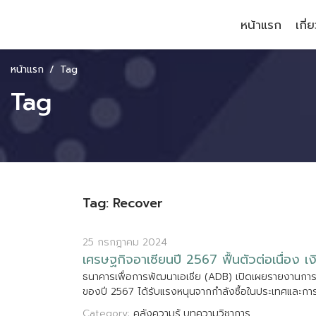
หน้าแรก
เกี่
หน้าแรก
Tag
Tag
Tag: Recover
25 กรกฎาคม 2024
เ
ศ
ร
ษ
ฐ
ก
จ
อ
า
เ
ซ
ย
น
ป
2
5
6
7
ฟ
น
ต
ว
ต
อ
เ
น
อ
ง
เ
ธ
น
า
ค
า
ร
เ
พ
อ
ก
า
ร
พ
ฒ
น
า
เ
อ
เ
ช
ย
(
A
D
B
)
เ
ป
ด
เ
ผ
ย
ร
า
ย
ง
า
น
ก
า
ข
อ
ง
ป
2
5
6
7
ไ
ด
ร
บ
แ
ร
ง
ห
น
น
จ
า
ก
ก
ล
ง
ซ
อ
ใ
น
ป
ร
ะ
เ
ท
ศ
แ
ล
ะ
ก
า
Category:
คลังความรู้
บทความวิชาการ