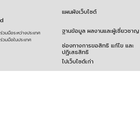
แผนผังเว็บไซต์
td
ฐานข้อมูล ผลงานและผู้เชี่ยวชาญ
่วมมือระหว่างประเทศ
ร่วมมือในประเทศ
ช่องทางการขอสิทธิ แก้ไข และ
ปฏิเสธสิทธิ
ไปเว็บไซต์เก่า
ความคิดเห็น
ย
้สิทธิของเจ้าของข้อมูลส่วน
ิ่มเติม
ูลเปิด (Open Dataset)