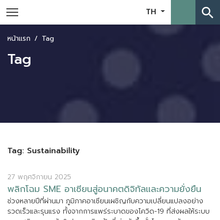
search
TH
หน้าแรก
Tag
Tag
Tag: Sustainability
27 พฤศจิกายน 2025
พ
ล
ก
โ
ฉ
ม
S
M
E
อ
า
เ
ซ
ย
น
ส
อ
น
า
ค
ต
ด
จ
ท
ล
แ
ล
ะ
ค
ว
า
ม
ย
ง
ย
น
ช
ว
ง
ห
ล
า
ย
ป
ท
ผ
า
น
ม
า
ภ
ม
ภ
า
ค
อ
า
เ
ซ
ย
น
เ
ผ
ช
ญ
ก
บ
ค
ว
า
ม
เ
ป
ล
ย
น
แ
ป
ล
ง
อ
ย
า
ง
ร
ว
ด
เ
ร
ว
แ
ล
ะ
ร
น
แ
ร
ง
ท
ง
จ
า
ก
ก
า
ร
แ
พ
ร
ร
ะ
บ
า
ด
ข
อ
ง
โ
ค
ว
ด
-
1
9
ท
ส
ง
ผ
ล
ใ
ห
ร
ะ
บ
บ