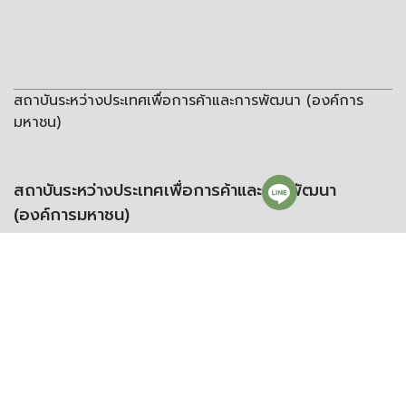
สถาบันระหว่างประเทศเพื่อการค้าและการพัฒนา (องค์การ
มหาชน)
สถาบันระหว่างประเทศเพื่อการค้าและการพัฒนา
(องค์การมหาชน)
ชั้น 8 อาคารวิทยพัฒนา จุฬาลงกรณ์มหาวิทยาลัย ซอยจุฬา 12 ถนน
พญาไท แขวงวังใหม่ เขตปทุมวัน กรุงเทพฯ 10330
โทรศัพท์:
+66 (0) 2216 1894-7
โทรสาร:
+66 (0) 2216 1898-9
อีเมล:
info@itd.or.th
งานรับส่งหนังสือ งานสารบรรณ และอื่น ๆ