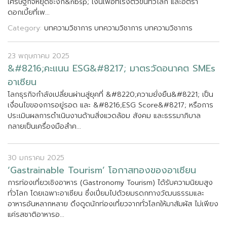
เ
ศ
ร
ษ
ฐ
ก
จ
ห
ย
ด
ช
ะ
ง
ก
&
n
b
s
p
;
เ
ง
น
เ
ฟ
อ
ท
เ
ร
ง
ต
ว
ข
น
ท
ว
โ
ล
ก
แ
ล
ะ
อ
ต
ร
า
ด
อ
ก
เ
บ
ย
ท
เ
พ
.
.
.
Category:
บทความวิชาการ
บทความวิชาการ
บทความวิชาการ
23 พฤษภาคม 2025
&
#
8
2
1
6
;
ค
ะ
แ
น
น
E
S
G
&
#
8
2
1
7
;
ม
า
ต
ร
ว
ด
อ
น
า
ค
ต
S
M
E
s
อ
า
เ
ซ
ย
น
โ
ล
ก
ธ
ร
ก
จ
ก
ล
ง
เ
ป
ล
ย
น
ผ
า
น
ส
ย
ค
ท
&
#
8
2
2
0
;
ค
ว
า
ม
ย
ง
ย
น
&
#
8
2
2
1
;
เ
ป
น
เ
ง
อ
น
ไ
ข
ข
อ
ง
ก
า
ร
อ
ย
ร
อ
ด
แ
ล
ะ
&
#
8
2
1
6
;
E
S
G
S
c
o
r
e
&
#
8
2
1
7
;
ห
ร
อ
ก
า
ร
ป
ร
ะ
เ
ม
น
ผ
ล
ก
า
ร
ด
เ
น
น
ง
า
น
ด
า
น
ส
ง
แ
ว
ด
ล
อ
ม
ส
ง
ค
ม
แ
ล
ะ
ธ
ร
ร
ม
า
ภ
บ
า
ล
ก
ล
า
ย
เ
ป
น
เ
ค
ร
อ
ง
ม
อ
ส
ค
.
.
.
30 มกราคม 2025
‘
G
a
s
t
r
a
i
n
a
b
l
e
T
o
u
r
i
s
m
’
โ
อ
ก
า
ส
ท
อ
ง
ข
อ
ง
อ
า
เ
ซ
ย
น
ก
า
ร
ท
อ
ง
เ
ท
ย
ว
เ
ช
ง
อ
า
ห
า
ร
(
G
a
s
t
r
o
n
o
m
y
T
o
u
r
i
s
m
)
ไ
ด
ร
บ
ค
ว
า
ม
น
ย
ม
ส
ง
ท
ว
โ
ล
ก
โ
ด
ย
เ
ฉ
พ
า
ะ
อ
า
เ
ซ
ย
น
ซ
ง
เ
ป
ย
ม
ไ
ป
ด
ว
ย
ม
ร
ด
ก
ท
า
ง
ว
ฒ
น
ธ
ร
ร
ม
แ
ล
ะ
อ
า
ห
า
ร
อ
น
ห
ล
า
ก
ห
ล
า
ย
ด
ง
ด
ด
น
ก
ท
อ
ง
เ
ท
ย
ว
จ
า
ก
ท
ว
โ
ล
ก
ใ
ห
ม
า
ส
ม
ผ
ส
ไ
ม
เ
พ
ย
ง
แ
ค
ร
ส
ช
า
ต
อ
า
ห
า
ร
อ
.
.
.