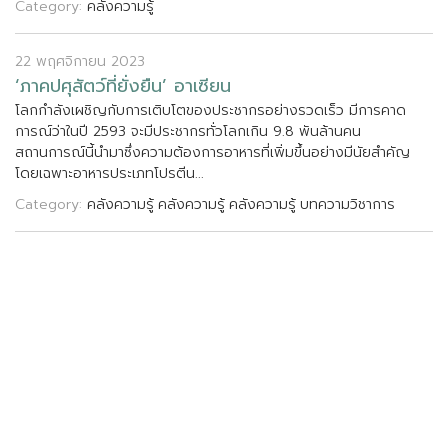
Category:
คลังความรู้
22 พฤศจิกายน 2023
‘
ภ
า
ค
ป
ศ
ส
ต
ว
ท
ย
ง
ย
น
’
อ
า
เ
ซ
ย
น
โ
ล
ก
ก
ล
ง
เ
ผ
ช
ญ
ก
บ
ก
า
ร
เ
ต
บ
โ
ต
ข
อ
ง
ป
ร
ะ
ช
า
ก
ร
อ
ย
า
ง
ร
ว
ด
เ
ร
ว
ม
ก
า
ร
ค
า
ด
ก
า
ร
ณ
ว
า
ใ
น
ป
2
5
9
3
จ
ะ
ม
ป
ร
ะ
ช
า
ก
ร
ท
ว
โ
ล
ก
เ
ก
น
9
.
8
พ
น
ล
า
น
ค
น
ส
ถ
า
น
ก
า
ร
ณ
น
น
ม
า
ซ
ง
ค
ว
า
ม
ต
อ
ง
ก
า
ร
อ
า
ห
า
ร
ท
เ
พ
ม
ข
น
อ
ย
า
ง
ม
น
ย
ส
ค
ญ
โ
ด
ย
เ
ฉ
พ
า
ะ
อ
า
ห
า
ร
ป
ร
ะ
เ
ภ
ท
โ
ป
ร
ต
น
.
.
.
Category:
คลังความรู้
คลังความรู้
คลังความรู้
บทความวิชาการ