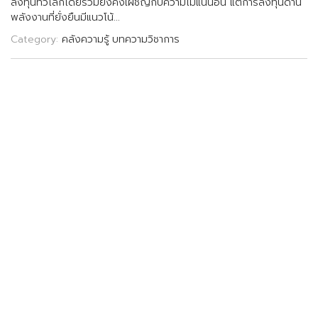
ล
ง
ท
น
ท
ว
โ
ล
ก
โ
ด
ย
ร
ว
ม
ย
ง
ค
ง
เ
ผ
ช
ญ
ก
บ
ค
ว
า
ม
ไ
ม
แ
น
น
อ
น
แ
ต
ก
า
ร
ล
ง
ท
น
ด
า
น
พ
ล
ง
ง
า
น
ท
ย
ง
ย
น
ม
แ
น
ว
โ
น
.
.
.
Category:
คลังความรู้
บทความวิชาการ