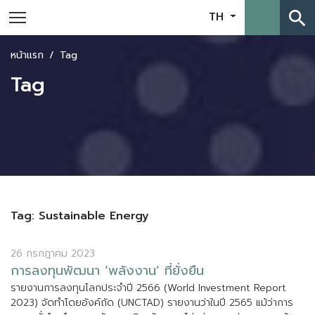
search
TH
หน้าแรก
Tag
Tag
Tag: Sustainable Energy
26 กรกฎาคม 2023
ก
า
ร
ล
ง
ท
น
พ
ฒ
น
า
‘
พ
ล
ง
ง
า
น
’
ท
ย
ง
ย
น
ร
า
ย
ง
า
น
ก
า
ร
ล
ง
ท
น
โ
ล
ก
ป
ร
ะ
จ
ป
2
5
6
6
(
W
o
r
l
d
I
n
v
e
s
t
m
e
n
t
R
e
p
o
r
t
2
0
2
3
)
จ
ด
ท
โ
ด
ย
อ
ง
ค
ถ
ด
(
U
N
C
T
A
D
)
ร
า
ย
ง
า
น
ว
า
ใ
น
ป
2
5
6
5
แ
ม
ว
า
ก
า
ร