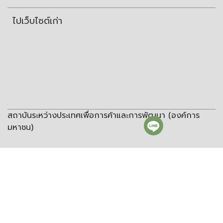
ไปเว็บไซต์เก่า
สถาบันระหว่างประเทศเพื่อการค้าและการพัฒนา (องค์การ
มหาชน)
สถาบันระหว่างประเทศเพื่อการค้าและการพัฒนา
(องค์การมหาชน)
ชั้น 8 อาคารวิทยพัฒนา จุฬาลงกรณ์มหาวิทยาลัย ซอยจุฬา 12 ถนน
พญาไท แขวงวังใหม่ เขตปทุมวัน กรุงเทพฯ 10330